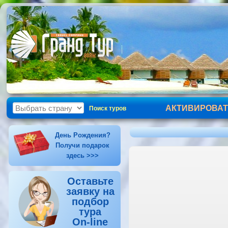
АКТИВИРОВАТ
Поиск туров
День Рождения?
Получи подарок
здесь >>>
Оставьте
заявку на
подбор
тура
On-line