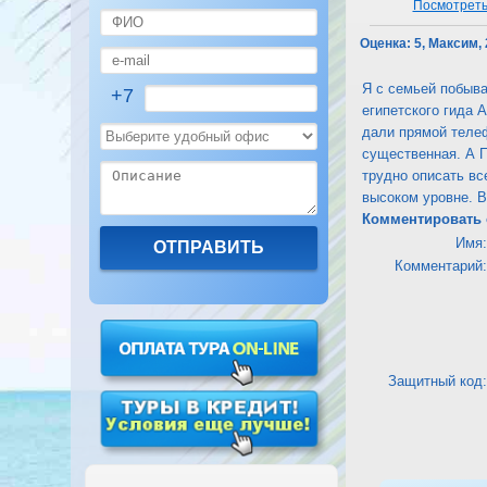
Посмотреть 
Оценка:
5, Максим,
Я с семьей побыва
+7
египетского гида А
дали прямой телеф
существенная. А П
трудно описать вс
высоком уровне. В
Комментировать 
Имя:
Комментарий:
Защитный код: