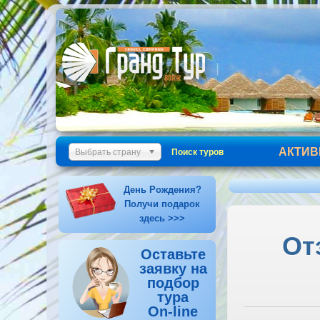
АКТИВ
Выбрать страну
Поиск туров
День Рождения?
Получи подарок
здесь >>>
От
Оставьте
заявку на
подбор
тура
On-line