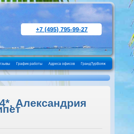
+7 (495) 795-99-27
тзывы
График работы
Адреса офисов
ГрандТурВояж
4*, Александрия
ипет