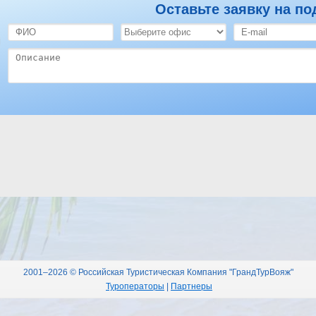
Оставьте заявку на по
отель Aida Beach 4*
Оставить отзыв по этому отелю
2001–2026 © Российская Туристическая Компания "ГрандТурВояж"
Туроператоры
|
Партнеры