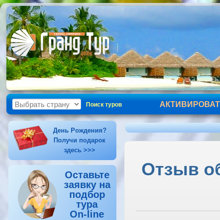
АКТИВИРОВАТ
Поиск туров
День Рождения?
Получи подарок
здесь >>>
Отзыв об
Оставьте
заявку на
подбор
тура
On-line