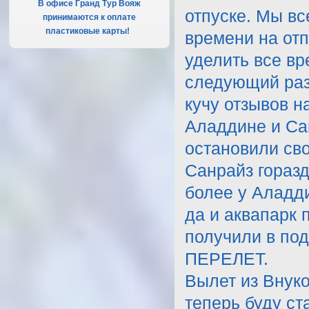
В офисе Гранд Тур Вояж
отпуске. Мы вс
принимаются к оплате
пластиковые карты!
.
времени на отп
уделить все вр
следующий раз
кучу отзывов н
Аладдине и Са
остановили сво
Санрайз гораз
более у Аладд
да и аквапарк 
получили в под
ПЕРЕЛЕТ.
Вылет из Внуко
теперь буду ст