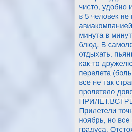
чисто, удобно 
в 5 человек не
авиакомпанией 
минута в минут
блюд. В самол
отдыхать, пьян
как-то дружелю
перелета (боль
все не так ст
пролетело дов
ПРИЛЕТ.ВСТР
Прилетели точн
ноябрь, но все
градуса. Отсто