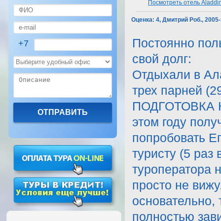
Посмотреть отель Aladdin
Оценка:
4, Дмитрий Роб., 2005
Постоянно поль
+7
свой долг:
Отдыхали в Ала
трех парней (29
ПОДГОТОВКА К 
этом году полу
попробовать Е
туристу (5 раз
туроператора н
просто не вижу
основательно, 
полностью зав