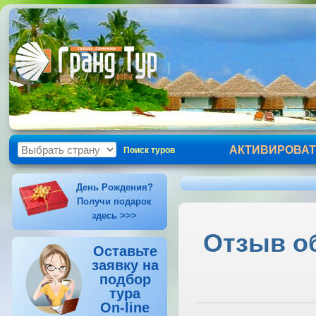
АКТИВИРОВАТ
Поиск туров
День Рождения?
Получи подарок
здесь >>>
Отзыв об
Оставьте
заявку на
подбор
тура
On-line