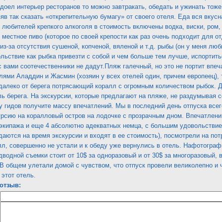
доел интерьер ресторанов то можно завтракать, обедать и ужинать тоже 
яв так сказать «открепительную бумагу» от своего отеля. Еда вся вкусн
любителей крепкого алкоголя в стоимость включены водка, виски, ром, 
, местное пиво (которое по своей крепости как раз очень подходит для о
з-за отсутствия сушеной, копченой, вяленой и т.д. рыбы (он у меня люби
льствие как рыбка привезти с собой и чем больше тем лучше, испортить
с вами соотечественники не дадут.Пляж галечный, но это не портит впеча
лями Аладдин и Жасмин (хозяин у всех отелей один, причем европеец),
алеко от берега потрясающий коралл с огромным количеством рыбок. Д
ль берега. На экскурсии, которые предлагают на пляже, не раздумывая со
у гидов получите массу впечатлений. Мы в последний день отпуска всег
урсию на коралловый остров на лодочке с прозрачным дном. Впечатлени
 экипажа и еще 4 абсолютно адекватных немца, с большим удовольствие
даются на время экскурсии и входят в ее стоимость), посмотрели на по
л, совершенно не устали и к обеду уже вернулись в отель. Нафотограф
дводной съемки стоит от 10$ за одноразовый и от 30$ за многоразовый, в
.В общем улетали домой с чувством, что отпуск провели великолепно и 
 этот отель.
отзыв: