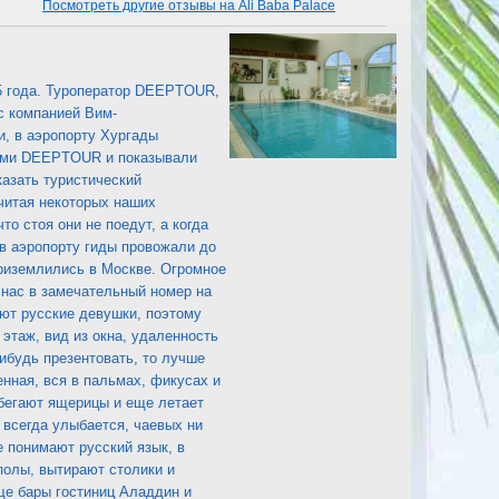
Посмотреть другие отзывы на Ali Baba Palace
05 года. Туроператор DEEPTOUR,
с компанией Вим-
, в аэропорту Хургады
чками DEEPTOUR и показывали
казать туристический
считая некоторых наших
о стоя они не поедут, а когда
 в аэропорту гиды провожали до
приземлились в Москве. Огромное
 нас в замечательный номер на
ют русские девушки, поэтому
 этаж, вид из окна, удаленность
нибудь презентовать, то лучше
енная, вся в пальмах, фикусах и
 бегают ящерицы и еще летает
 всегда улыбается, чаевых ни
е понимают русский язык, в
полы, вытирают столики и
ще бары гостиниц Аладдин и