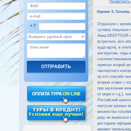
Посмотреть о
Оценка:
5, Татьяна,
Отдыхали с мужем 
+7
путевку покупали 
Авиа.DEEPTOUR на
встретили, все об
куда идти), в оте
инструктаж, гиды 
соотечественников
приехал второй ав
паспортного контр
за это спасибо эк
втором этаже с ог
при заселении мож
от моря и т.д.), 
Российский шокола
кактусах разных в
множество голубей
разу не вымогали 
ресторане официан
меняют пепельницы