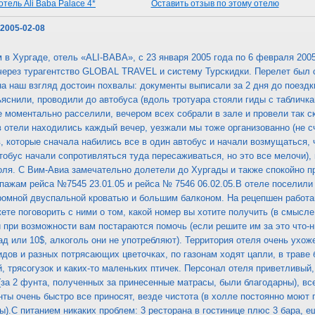
тель Ali Baba Palace 4*
Оставить отзыв по этому отелю
 2005-02-08
в Хургаде, отель «ALI-BABA», с 23 января 2005 года по 6 февраля 20
через турагентство GLOBAL TRAVEL и систему Турскидки. Перелет был 
 наш взгляд достоин похвалы: документы выписали за 2 дня до поездки
ъяснили, проводили до автобуса (вдоль тротуара стояли гиды с табли
ле моментально расселили, вечером всех собрали в зале и провели так с
в отели находились каждый вечер, уезжали мы тоже организованно (не 
, которые сначала набились все в один автобус и начали возмущаться, чт
тобус начали сопротивляться туда пересаживаться, но это все мелочи),
оля. С Вим-Авиа замечательно долетели до Хургады и также спокойно 
ипажам рейса №7545 23.01.05 и рейса № 7546 06.02.05.В отеле поселили
ромной двуспальной кроватью и большим балконом. На рецепшен работа
ете поговорить с ними о том, какой номер вы хотите получить (в смысле
они при возможности вам постараются помочь (если решите им за это что-
д или 10$, алкоголь они не употребляют). Территория отеля очень ухож
идов и разных потрясающих цветочках, по газонам ходят цапли, в траве
, трясогузок и каких-то маленьких птичек. Персонал отеля приветливый,
(за 2 фунта, полученных за принесенные матрасы, были благодарны), вс
ты очень быстро все приносят, везде чистота (в холле постоянно моют 
).С питанием никаких проблем: 3 ресторана в гостинице плюс 3 бара, е