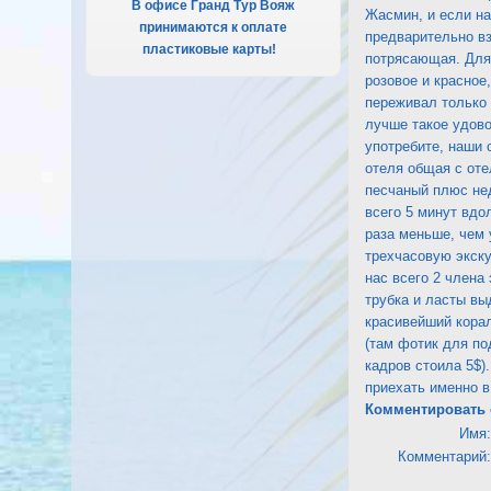
В офисе Гранд Тур Вояж
Жасмин, и если на
принимаются к оплате
предварительно вз
пластиковые карты!
.
потрясающая. Для 
розовое и красное
переживал только и
лучше такое удово
употребите, наши 
отеля общая с оте
песчаный плюс нед
всего 5 минут вдо
раза меньше, чем 
трехчасовую экск
нас всего 2 члена
трубка и ласты вы
красивейший корал
(там фотик для по
кадров стоила 5$)
приехать именно в
Комментировать 
Имя:
Комментарий: