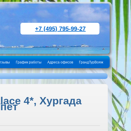
+7 (495) 795-99-27
тзывы
График работы
Адреса офисов
ГрандТурВояж
lace 4*, Хургада
ипет