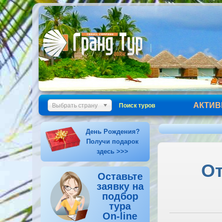
АКТИВ
Выбрать страну
Поиск туров
День Рождения?
Получи подарок
здесь >>>
От
Оставьте
заявку на
подбор
тура
On-line