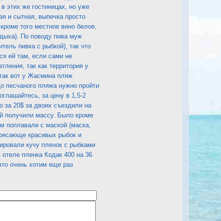
в этих же гостиницах, но уже
ая и сытная, выпечка просто
кроме того местное вино белое,
тдыха). По поводу пива муж
тель пивка с рыбкой), так что
ся ей там, если сами не
тления, так как территория у
 так вот у Жасмина пляж
о песчаного пляжа нужно пройти
глашайтесь, за цену в 1,5-2
о за 20$ за двоих съездили на
й получили массу. Было кроме
м поплавали с маской (маска,
трясающе красивых рыбок и
ировали кучу пленок с рыбками
 отеле пленка Кодак 400 на 36
что очень хотим еще раз