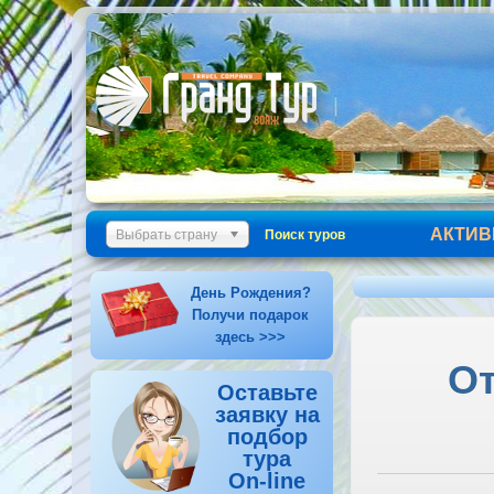
АКТИВ
Выбрать страну
Поиск туров
День Рождения?
Получи подарок
здесь >>>
От
Оставьте
заявку на
подбор
тура
On-line