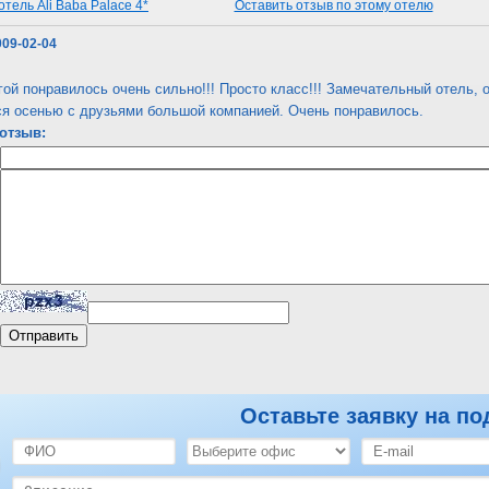
тель Ali Baba Palace 4*
Оставить отзыв по этому отелю
009-02-04
ой понравилось очень сильно!!! Просто класс!!! Замечательный отель,
ся осенью с друзьями большой компанией. Очень понравилось.
отзыв:
Оставьте заявку на по
тель Ali Baba Palace 4*
Оставить отзыв по этому отелю