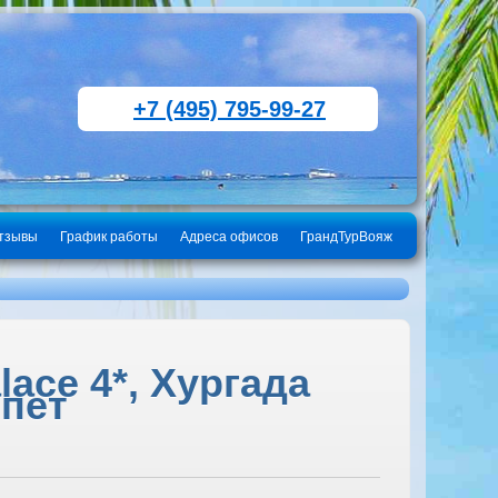
+7 (495) 795-99-27
тзывы
График работы
Адреса офисов
ГрандТурВояж
lace 4*, Хургада
ипет