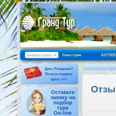
АКТИВ
Выбрать страну
Поиск туров
День Рождения?
Получи подарок
здесь >>>
Отзыв
Оставьте
заявку на
подбор
тура
On-line