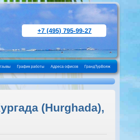
+7 (495) 795-99-27
тзывы
График работы
Адреса офисов
ГрандТурВояж
ургада (Hurghada),