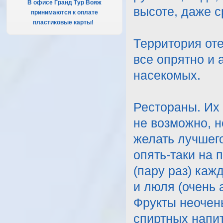
В офисе Гранд Тур Вояж
высоте, даже ср
принимаются к оплате
пластиковые карты!
.
Территория оте
все опрятно и 
насекомых.
Рестораны. Их 
не возможно, н
желать лучшего
опять-таки на 
(пару раз) ка
и люля (очень 
Фрукты неочень
спиртных напит