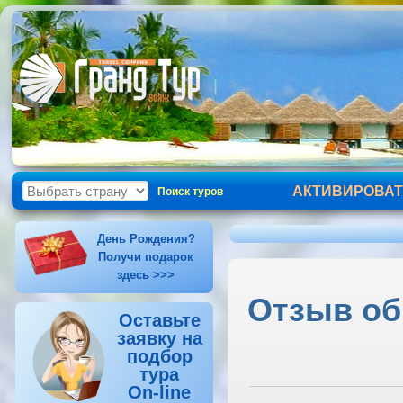
АКТИВИРОВАТ
Поиск туров
День Рождения?
Получи подарок
здесь >>>
Отзыв об 
Оставьте
заявку на
подбор
тура
On-line