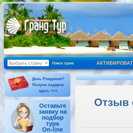
АКТИВИРОВАТ
Поиск туров
День Рождения?
Получи подарок
здесь >>>
Отзыв о
Оставьте
заявку на
подбор
тура
On-line