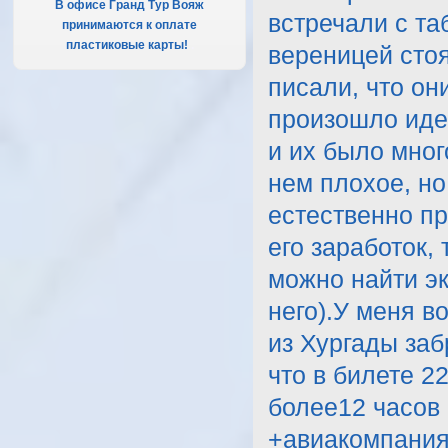
В офисе Гранд Тур Вояж
встречали с та
принимаются к оплате
пластиковые карты!
.
вереницей стоя
писали, что он
произошло иде
и их было мног
нем плохое, но
естественно пр
его заработок,
можно найти эк
него).У меня в
из Хургады заб
что в билете 2
более12 часов 
+авиакомпания