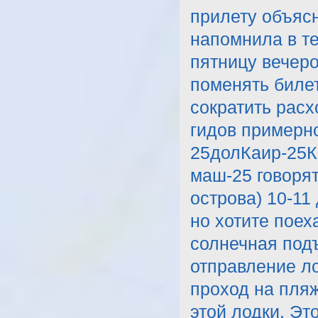
прилету объясн
напомнила в те
пятницу вечеро
поменять билет
сократить расх
гидов примерно
25долКаир-25К
маш-25 говорят
острова) 10-11
но хотите поех
солнечная подъе
отправление ло
проход на пляж
этой лодки. Эт