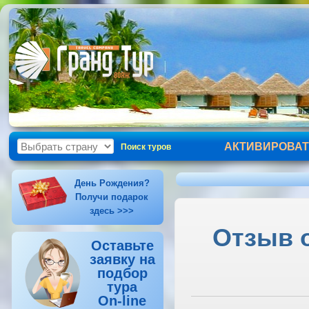
АКТИВИРОВАТ
Поиск туров
День Рождения?
Получи подарок
здесь >>>
Отзыв о
Оставьте
заявку на
подбор
тура
On-line