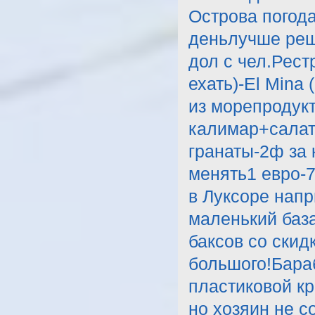
Острова погода
деньлучше реш
дол с чел.Рест
ехать)-El Mina
из морепродук
калимар+салат
гранаты-2ф за к
менять1 евро-7
в Луксоре напр
маленький база
баксов со скидк
большого!Бара
пластиковой кр
но хозяин не с