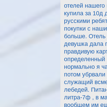
отелей нашего 
купила за 10д 
русскими ребя
покупки с наш
больше. Отель 
девушка дала 
правдивую карт
определенный 
нормально я ча
потом убрвали 
служащий всмес
лебедей. Питан
литра-7ф , в м
вообщем им ещ