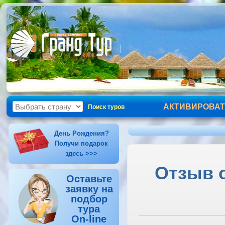
АКТИВИРОВАТ
Поиск туров
День Рождения?
Получи подарок
здесь >>>
Отзыв о
Оставьте
заявку на
подбор
тура
On-line