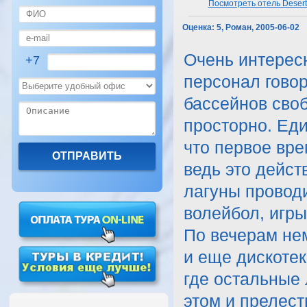
Посмотреть отель Desert
Оценка:
5, Роман, 2005-06-02
Очень интересн
+7
персонал говор
бассейнов своб
просторно. Еди
что первое вре
ведь это дейст
лагуны проводи
волейбол, игры 
По вечерам нем
и еще дискотек
где остальные 
этом и прелест