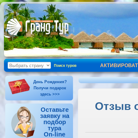
АКТИВИРОВАТ
Поиск туров
День Рождения?
Получи подарок
здесь >>>
Отзыв о
Оставьте
заявку на
подбор
тура
On-line