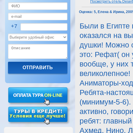
Посмотреть отель Desert
Оценка:
5, Елена & Ирина, 200
Были в Египте 
+7
оказался на вы
душки! Можно с
это: Рефат( он
вообще, у них 
великолепное!
Аниматоры-ход
Ребята-настоящ
(минимум-5-6).
активно, говор
ребят: главный
Ахмед, Нино, 