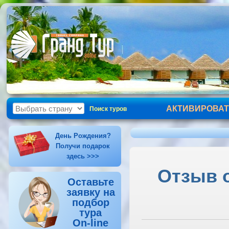
АКТИВИРОВАТ
Поиск туров
День Рождения?
Получи подарок
здесь >>>
Отзыв о
Оставьте
заявку на
подбор
тура
On-line