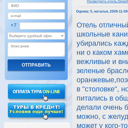
Посмотреть отель Desert
Оценка:
5, наталья, 2009-11-09
Отель отличный
+7
школьные каник
убирались каж
ни о каком хам
вежливые и вни
зеленые брасл
оранжевые,поэ
в "столовке", 
питались в общ
делали очень б
можно, с желу
может у кого-т