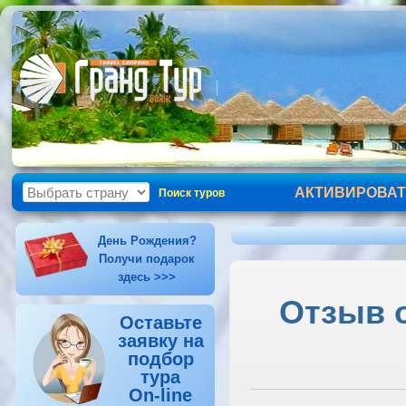
АКТИВИРОВАТ
Поиск туров
День Рождения?
Получи подарок
здесь >>>
Отзыв о
Оставьте
заявку на
подбор
тура
On-line