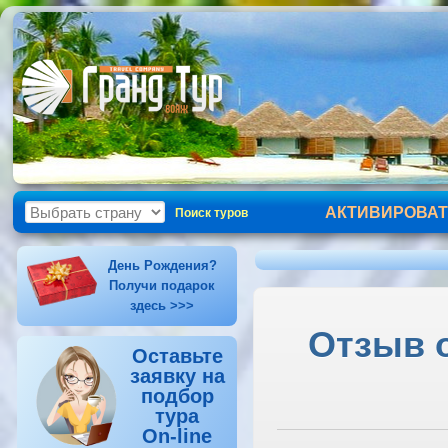
АКТИВИРОВАТ
Поиск туров
День Рождения?
Получи подарок
здесь >>>
Отзыв о
Оставьте
заявку на
подбор
тура
On-line