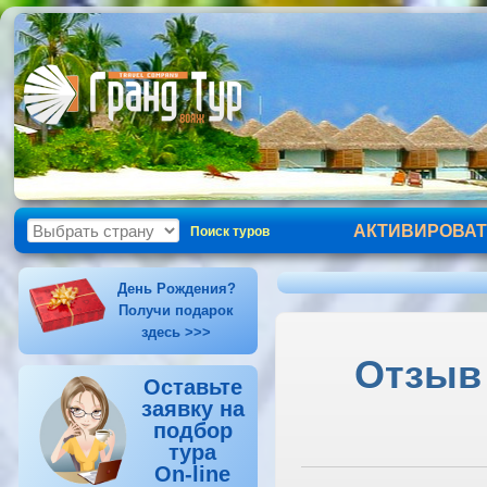
АКТИВИРОВАТ
Поиск туров
День Рождения?
Получи подарок
здесь >>>
Отзыв 
Оставьте
заявку на
подбор
тура
On-line