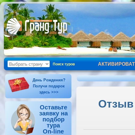
АКТИВИРОВАТ
Поиск туров
День Рождения?
Получи подарок
здесь >>>
Отзыв 
Оставьте
заявку на
подбор
тура
On-line