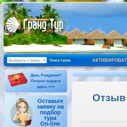
АКТИВИРОВАТ
Поиск туров
День Рождения?
Получи подарок
здесь >>>
Отзыв 
Оставьте
заявку на
подбор
тура
On-line