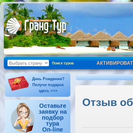
АКТИВИРОВАТ
Поиск туров
День Рождения?
Получи подарок
здесь >>>
Отзыв об 
Оставьте
заявку на
подбор
тура
On-line