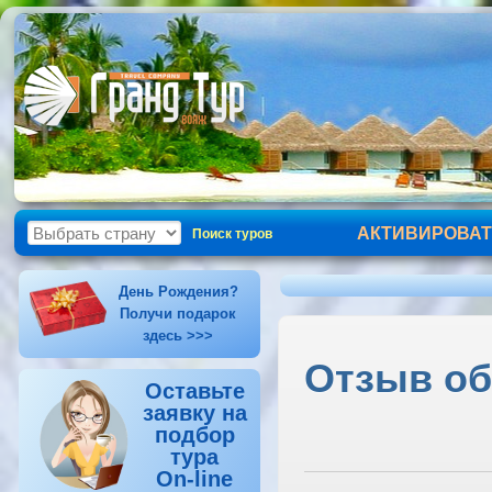
АКТИВИРОВАТ
Поиск туров
День Рождения?
Получи подарок
здесь >>>
Отзыв об 
Оставьте
заявку на
подбор
тура
On-line