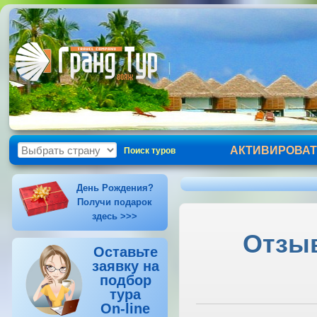
АКТИВИРОВАТ
Поиск туров
День Рождения?
Получи подарок
здесь >>>
Отзыв
Оставьте
заявку на
подбор
тура
On-line