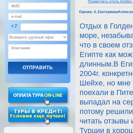
Посмотреть отель Golden 5
Оценка:
4, ЕкатеринаиАлексан
Отдых в Голден 5 - супер! Огромная территория, сказочное море, незабываемые впечатления.Сразу хотим предупредить, что в своем отзыве мы попытались рассказать об отдыхе в Египте как можно подробнее, поэтому рассказ получился длинным.В Египте мы запланировали побывать ещё в марте 2004г. конкретно в Хургаде, т.к. там дешевле, чем Шарм-Ель-Шейхе, но мне не успели сделать загранпаспорт, поэтому поехали в Питер. Так сложилось, что следующий отпуск выпадал на середину августа. Об этом мы знали заранее и потому решили провести отпуск в Турции. За 2 месяца начали читать отзывы и подбирать отель. Уже в июне цены на август в Турции в хороший отель были для нас высоки. Изначально мы хотели отдохнуть 12-14 дней по 500 $ с человека за тур по системе «все включено», но мы не расстраивались из-за высоких цен, потомучто надеялись, что за неделю перед отпуском найдем горящее предложение, не смотря на это уже за месяц жена посетила несколько близ лежащих турагенств с целью подбора тура. Однако их сотрудники услышав, что наш отпуск начинается не скоро в один голос советовали подойти к ним за одну-две недели и обещали, что найдут лучшие предложения, устраивающие наши запросы. Но чем меньше времени оставалось до нашего отпуска, тем меньше становился наш оптимизм. С каждой неделей цены на туры все возрастали, ни каких достойных рассмотрения горячих путевок нам не попадалось. Основным по подбору путевок для нас был сайт Tury.ru, а так же сайты туроператоров. За 10 дней до начала нашего отпуска мы увидели, что цена на 14 дней в Кемере, а другой курорт в Турции мы не рассматривали, на человека будет стоить от 650-900 $ при размещении в самых скромных 3* отелях, отзывы по которым нас абсолютно не радовали. В связи с этим мы посмотрели, а какие же цены в Египте? И убедились, что Египет по ценам вполне может составить конкуренцию Турции. Нами были рассмотрены предложения с проживанием по системе НВ и «все включено». Много иформации о Египте было прочитано ещё в марте, но т.к. в июне мы решили лететь в Турцию, то все отзывы о Египте были благополучно выброшены – собиралась информация только по Кемеру, а по тому в последние 10 дней пришлось лихорадочно искать в интернете новую. За неделю до отпуска в субботу мы отправились в ближайшее турагенство от нашего дома. Связываться с более известными турагенствами, расположенными на других концах Москвы у нас не было ни желания ни возможности, т.к. работа отнимает слишком много времени. Для успокоения души сначала мы попросили подобрать тур в Кемер. Нам были предложены отели отмеченные в нашем черном списке. Цены на
+7