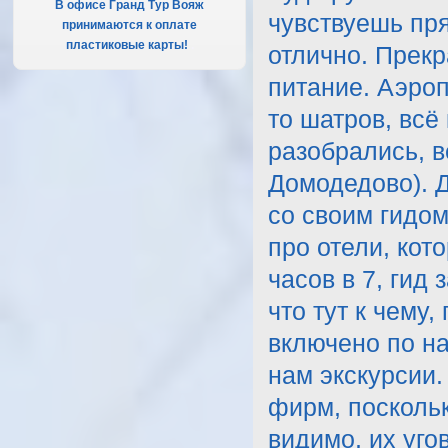
В офисе Гранд Тур Вояж
чувствуешь пря
принимаются к оплате
пластиковые карты!
.
отлично. Прек
питание. Аэроп
то шатров, всё
разобрались, в
Домодедово). Д
со своим гидом
про отели, кот
часов в 7, гид
что тут к чему,
включено по на
нам экскурсии.
фирм, поскольк
видимо, их уго