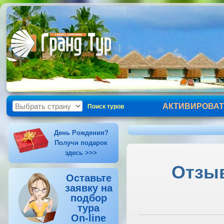
АКТИВИРОВАТ
Поиск туров
День Рождения?
Получи подарок
здесь >>>
Отзыв
Оставьте
заявку на
подбор
тура
On-line