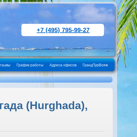
+7 (495) 795-99-27
тзывы
График работы
Адреса офисов
ГрандТурВояж
гада (Hurghada),