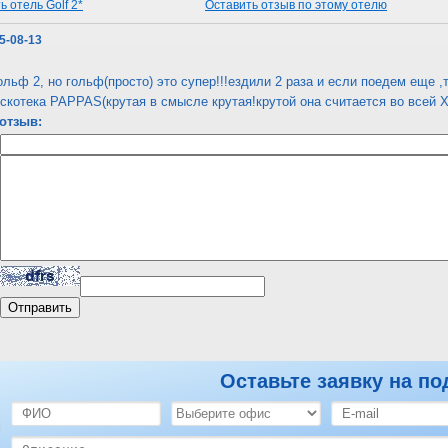
 отель Golf 2*
Оставить отзыв по этому отелю
05-08-13
гольф 2, но гольф(просто) это супер!!!ездили 2 раза и если поедем еще 
искотека PAPPAS(крутая в смысле крутая!крутой она считается во всей 
отзыв:
Оставьте заявку на по
 отель Golf 2*
Оставить отзыв по этому отелю