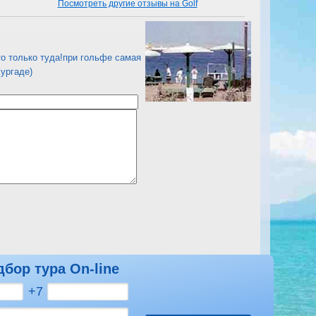
Посмотреть другие отзывы на Golf
,то только туда!при гольфе самая
Хургаде)
дбор тура On-line
Посмотреть другие отзывы на Golf
+7