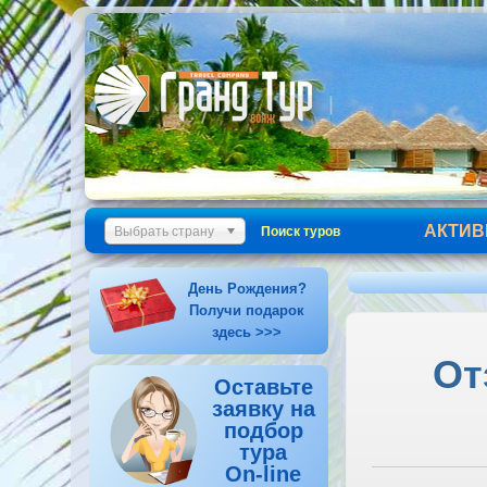
АКТИВ
Выбрать страну
Поиск туров
День Рождения?
Получи подарок
здесь >>>
От
Оставьте
заявку на
подбор
тура
On-line