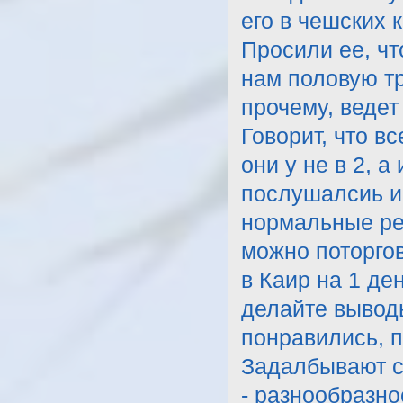
его в чешских 
Просили ее, чт
нам половую тр
прочему, ведет
Говорит, что в
они у не в 2, а
послушалсиь и 
нормальные ре
можно поторгов
в Каир на 1 ден
делайте вывод
понравились, п
Задалбывают с
- разнообразно