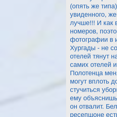
(опять же типа
увиденного, же
лучше!!! И как
номеров, поэто
фотографии в и
Хургады - не с
отелей тянут н
самих отелей и
Полотенца мен
могут вплоть до
стучиться убор
ему объяснишь,
он отвалит. Бе
ресепшоне есть