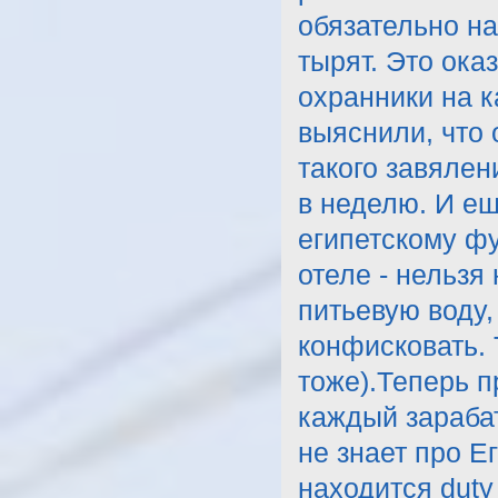
обязательно на
тырят. Это ока
охранники на к
выяснили, что 
такого завялен
в неделю. И ещ
египетскому фун
отеле - нельзя 
питьевую воду,
конфисковать. Т
тоже).Теперь п
каждый зарабат
не знает про Е
находится duty