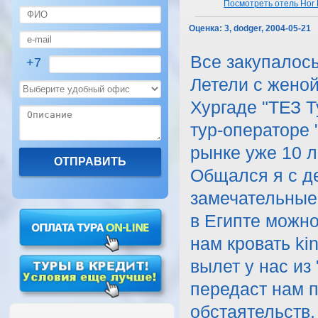
Посмотреть отель Hor 
Оценка:
3, dodger, 2004-05-21
Все закупалось
+7
Летели с жено
Хургаде "ТЕЗ Т
тур-операторе 
рынке уже 10 л
Общался я с д
замечательные 
в Египте можно
нам кровать ki
вылет у нас из
передаст нам п
обстаятельств,