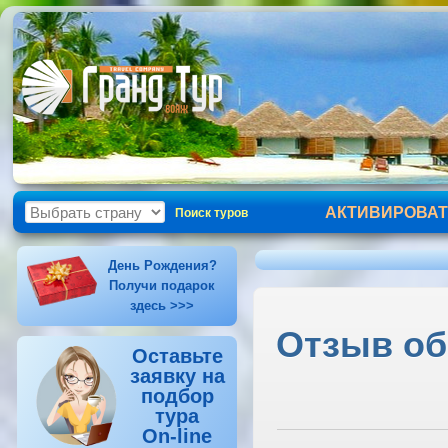
АКТИВИРОВАТ
Поиск туров
День Рождения?
Получи подарок
здесь >>>
Отзыв об 
Оставьте
заявку на
подбор
тура
On-line