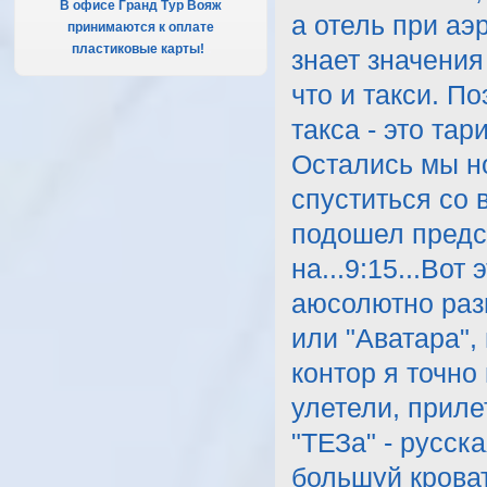
В офисе Гранд Тур Вояж
а отель при аэ
принимаются к оплате
пластиковые карты!
.
знает значения
что и такси. П
такса - это тар
Остались мы но
спуститься со 
подошел предс
на...9:15...Вот
аюсолютно разн
или "Аватара",
контор я точно
улетели, приле
"ТЕЗа" - русск
большуй крова