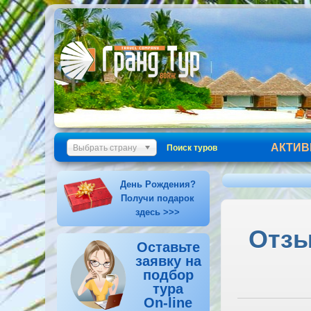
АКТИВ
Выбрать страну
Поиск туров
День Рождения?
Получи подарок
здесь >>>
Отзыв
Оставьте
заявку на
подбор
тура
On-line