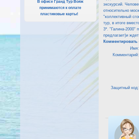
В офисе Гранд Тур Вояж
экскурсий. Челове
принимаются к оплате
относительно моск
пластиковые карты!
.
"коллективный сго
тур, в итоге вмес
3*. "Галина-2000"
предлагает)и ждет
Комментировать 
Имя:
Комментарий:
Защитный код:
Посмотреть оте