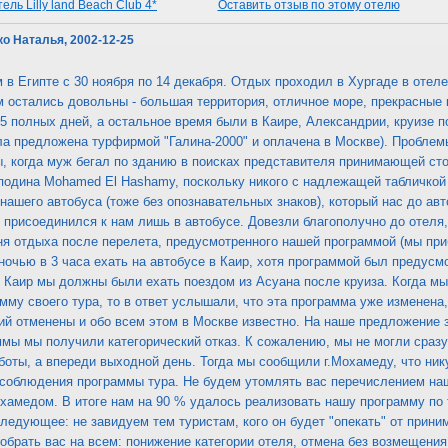
ль Lilly land Beach Club 4*
Оставить отзыв по этому отелю
ко Наталья, 2002-12-25
в Египте с 30 ноября по 14 декабря. Отдых проходил в Хургаде в отеле
 остались довольны - большая территория, отличное море, прекрасные 
5 полных дней, а остальное время были в Каире, Александрии, круизе п
а предложена турфирмой "Галина-2000" и оплачена в Москве). Проблем
, когда муж бегал по зданию в поисках представителя принимающей сто
сподина Mohamed El Hashamy, поскольку никого с надлежащей табличкой
нашего автобуса (тоже без опознавательных знаков), который нас до ав
присоединился к нам лишь в автобусе. Довезли благополучно до отеля
я отдыха после перелета, предусмотренного нашей программой (мы приб
очью в 3 часа ехать на автобусе в Каир, хотя программой был предусмо
в Каир мы должны были ехать поездом из Асуана после круиза. Когда м
мму своего тура, то в ответ услышали, что эта программа уже изменена,
ий отменены и обо всем этом в Москве известно. На наше предложение 
мы мы получили категорический отказ. К сожалению, мы не могли сразу 
боты, а впереди выходной день. Тогда мы сообщили г.Мохамеду, что ник
 соблюдения программы тура. Не будем утомлять вас перечислением наш
охамедом. В итоге нам на 90 % удалось реализовать нашу программу по 
едующее: не завидуем тем туристам, кого он будет "опекать" от прини
обрать вас на всем: понижение категории отеля, отмена без возмещения