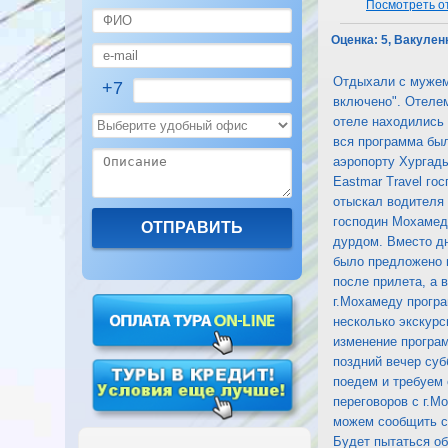
Посмотреть оте
Оценка:
5, Вакулен
Отдыхали с мужем 
+7
включено". Отелем
отеле находились 
вся программа был
аэропорту Хургады
Eastmar Travel го
отыскал водителя 
господин Мохамед 
дурдом. Вместо дн
было предложено н
после прилета, а 
г.Мохамеду програ
несколько экскурс
изменение програм
поздний вечер суб
поедем и требуем
переговоров с г.М
можем сообщить сл
Будет пытаться об