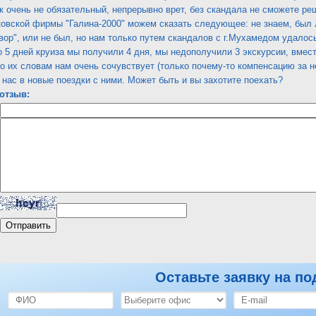
к очень не обязательный, непрерывно врет, без скандала не сможете реш
овской фирмы "Галина-2000" можем сказать следующее: не знаем, был л
вор", или не был, но нам только путем скандалов с г.Мухамедом удалос
то 5 дней круиза мы получили 4 дня, мы недополучили 3 экскурсии, вмес
 по их словам нам очень сочувствует (только почему-то компенсацию за 
 нас в новые поездки с ними. Может быть и вы захотите поехать?
отзыв:
Оставьте заявку на по
ль Lilly land Beach Club 4*
Оставить отзыв по этому отелю