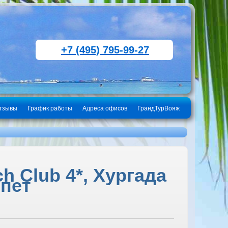
+7 (495) 795-99-27
тзывы
График работы
Адреса офисов
ГрандТурВояж
ch Club 4*, Хургада
ипет