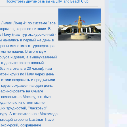
Посмотреть другие отзывы на Lilly land Beach Club
 Лилли Лэнд 4* по системе "все
кораллы, хорошее питание. В
о Нилу (наш тур экскурсионный -
ы начались в первый же день в
роны египетского туроператора
 мы не нашли. В итоге муж
тобуса и довел, а вышеуказанный
, а дальше пошел полный
ыли в отель в 20 часов), нам
трен круиз по Нилу через день
ы стали возражать и предъявили
 круиз сокращен на один день,
зафиксировать на бумаге
позвонить в Москву, т.к. был
уда ночью из отеля мы не
их трудностей, "ласковых"
туру. А относительно г.Мохамеда
мающей стороны Eastmar Travel.
 экскурсий, сокращение