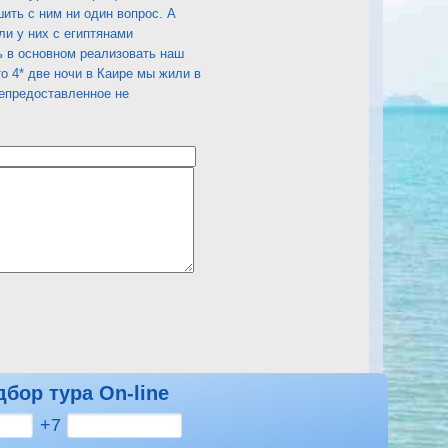
ить с ним ни один вопрос. А
и у них с египтянами
ь в основном реализовать наш
то 4* две ночи в Каире мы жили в
непредоставленное не
дбор тура On-line
Посмотреть другие отзывы на Lilly land Beach Club
+7