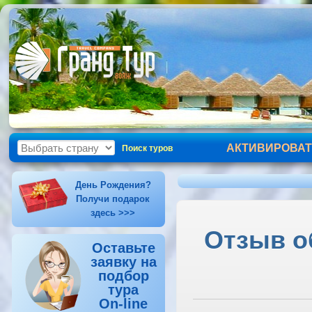
АКТИВИРОВАТ
Поиск туров
День Рождения?
Получи подарок
здесь >>>
Отзыв об
Оставьте
заявку на
подбор
тура
On-line