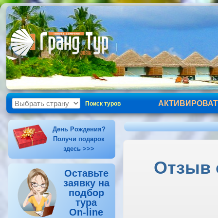
АКТИВИРОВАТ
Поиск туров
День Рождения?
Получи подарок
здесь >>>
Отзыв 
Оставьте
заявку на
подбор
тура
On-line