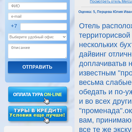
Посмотреть отель Mercu
Оценка:
5, Перцева Юлия Иван
Отель располо
+7
территорисвой 
нескольких бух
дайвинг отличн
доплачиватьв 
известным "про
весьма слабые 
обедать и по-у
и во всех друг
"променада".ок
вам, принимающ
все те же экск