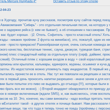
тель Mercure Hurghada 4*
Оставить отзыв по этому отелю
02-04-23
 в Хургаду, прочитав кучу рассказов, посмотрев кучу сайтов перед поез
. Авиакомпания "Сибирь" - это отдельная печальная песня, на которую у 
не о задержке рейса (с кем не бывает), а об отношении к пассажирам. 
у вас будет хорошо. :-)2. Отель. Софитель - просто классный отель! Хот
гады - никаких проблем: 2 фунта на минибасе), это, пожалуй, один из не
ьное - просто прекрасно! Разнообразная кухня, очень сильная команда 
кого качества, бесплатные теннис, сауна, джакузи, турецкая баня, стре
овном) плюс стандартный набор за отдельную плату (серф, дайвинг, прокат
всякий). Отличный пляж с хорошим входом в воду + свой коралловый р
орпионы или крылатки, кальмары, единороги, мурены, осьминог и куча д
раллы. Из недостатков можно упомянуть пару инцидентов. В первый же
опытались пронести ее в отель. Нас тут же повязали на рецепшен и заст
елях в первый день проносить напитки разрешено - иначе зачем и для ког
ии были попытки это пиво не выдавать до отъезда (!!!), которые были в 
иво брать все же можно). :-) Второй инцидент обнаружился по приезду 
он в номере включенным (ждали SMS), и, как выяснилось, этим воспольз
баксов на 10. Это, конечно, мы сами виноваты - надо вообще прятать тел
о мЕнталитет такой - в других отелях и почище бывает. Нам рассказали
иятные вещи, так что туда я теперь точно не поеду (проблемы с персона