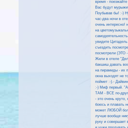
время - поезжайте
Вас будут мурыжит
Поубывав бы! :-) 
час-два ночи в от
очень интересно!
на цветомузыкальн
самодеятельностью
увидите Цитадель (
съездить посмотр
посмотрели (ЭТО - 
Жили в отеле "Дел
бакшиш давать воо
на пирамиды - их 
окна выходят не т
поймет :-).- Дайв
:-) Миф первый. "А
ТАМ - ВСЕ по-друг
- это очень круто,
боюсь и плавать 
может ЛЮБОЙ более
лучше вообще нику
руку и совершает 
и ушки продувать 