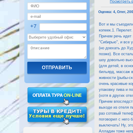
Посмотреть о
Оценка:
4, Олег, 20
Вот и мы съездили
+7
копеек.1. Перелет
Причем речь идет 
"Сибирью", и все 
(но доехать до Хур
позже). Все остал
шоу довольно высо
(для детей, в осн
бильярд, массаж 
живности (рыбы-ск
очень красивые ко
упаковку пива и п
(хотя в других от
Причем впоследств
выходе из отеля п
раз сотовый телеф
поговорил с него 
выключать! Ну, эт
Алладин тоже непр