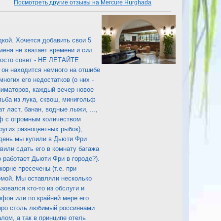
Посмотреть другие отзывы на Mercure Hurghada
дкой. Хочется добавить свои 5
меня не хватает времени и сил.
Просто совет - НЕ ЛЕТАЙТЕ
ь он находится немного на отшибе
многих его недостатков (о них -
аниматоров, каждый вечер новое
льба из лука, сквош, минигольф
 ласт, банан, водные лыжи, ...,
иф с огромным количеством
ругих разноцветных рыбок),
 день мы купили в Дьюти Фри
авили сдать его в комнату багажа
о работает Дьюти Фри в городе?).
корне пресечены (т.е. при
домой. Мы оставляли несколько
овался кто-то из обслуги и
ефон или по крайней мере его
 про столь любимый россиянами
лом, а так в принципе отель