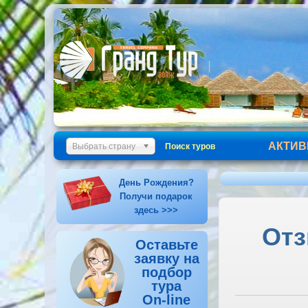
АКТИВ
Выбрать страну
Поиск туров
День Рождения?
Получи подарок
здесь >>>
Отз
Оставьте
заявку на
подбор
тура
On-line