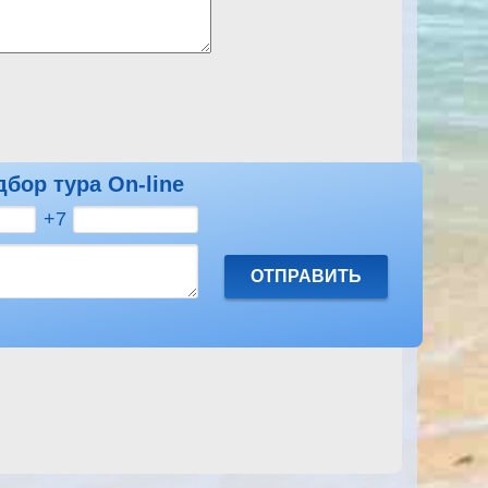
дбор тура On-line
Посмотреть другие отзывы на Mercure Hurghada
+7