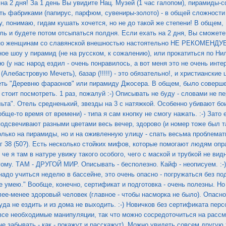
 на 2 дня! За 1 день Вы увидите Нац. Музей (1 час галопом), пирамиды-с
ь фабриками (папирус, парфюм, сувениры-золото) - в общей сложности
Ну, понимаю, гидам кушать хочется, но не до такой же степени! В общем,
ель и будете потом отсыпаться полдня. Если ехать на 2 дня, Вы сможете
 но женщинам со славянской внешностью настоятельно НЕ РЕКОМЕНДУЕ
ое шоу у пирамид (не на русском, к сожалению), или прокатиться по Ни
 (у нас народ ездил - очень понравилось, а вот меня это не очень инте
Алебастровую Мечеть), базар (!!!!!) - это обязательно!, и христианские 
еть "Деревню фараонов" или пирамиду Джосера. В общем, было соверше
стоит посмотреть. 1 раз, пожалуй :-) Описывать не буду - словами не пер
ьта". Отель средненький, звезды на 3 с натяжкой. Особенно убивают б
бще-то время от времени) - типа я сам кнопку не смогу нажать. :-) Зато
подсвечивают разными цветами весь вечер, здорово (и номер тоже был та
олько на пирамиды, но и на оживленную улицу - спать весьма проблемати
инг 38 (50?). Есть несколько стойких мифов, которые помогают людям опр
 че я там в натуре увижу такого особого, чего с маской и трубкой не вид
ому. ТАМ - ДРУГОЙ МИР. Описывать - бесполезно. Кайф - неописуем. :-)
 надо учиться неделю в бассейне, это очень опасно - погружаться без по
не умею." Вообще, конечно, сертификат и подготовка - очень полезны.
-менее здоровый человек (главное - чтобы насморка не было). Опасност
да не ездить и из дома не выходить. :-) Новичков без сертификата перс
все необходимые манипуляции, так что можно сосредоточиться на рассм
не забывать - как - покажут и расскажут). Можно увидеть совсем другую 