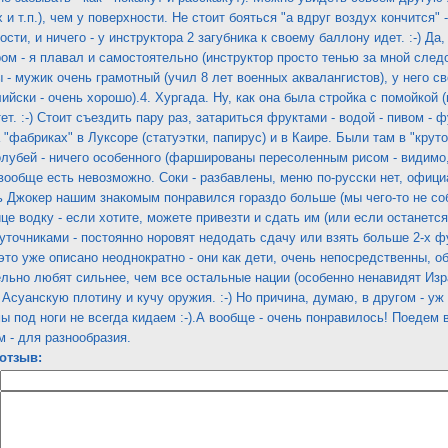
 и т.п.), чем у поверхности. Не стоит бояться "а вдруг воздух кончится" 
сти, и ничего - у инструктора 2 загубника к своему баллону идет. :-) Да
ром - я плавал и самостоятельно (инструктор просто тенью за мной следо
 - мужик очень грамотный (учил 8 лет военных аквалангистов), у него св
лийски - очень хорошо).4. Хургада. Ну, как она была стройка с помойкой (
ет. :-) Стоит съездить пару раз, затариться фруктами - водой - пивом -
"фабриках" в Луксоре (статуэтки, папирус) и в Каире. Были там в "круто
лубей - ничего особенного (фаршированы пересоленным рисом - видимо
- вообще есть невозможно. Соки - разбавлены, меню по-русски нет, офици
ль Джокер нашим знакомым понравился гораздо больше (мы чего-то не со
е водку - если хотите, можете привезти и сдать им (или если останется -
точниками - постоянно норовят недодать сдачу или взять больше 2-х фун
у, это уже описано неоднократно - они как дети, очень непосредственны,
льно любят сильнее, чем все остальные нации (особенно ненавидят Изр
Асуанскую плотину и кучу оружия. :-) Но причина, думаю, в другом - уж
мы под ноги не всегда кидаем :-).А вообще - очень понравилось! Поедем 
м - для разнообразия.
отзыв: