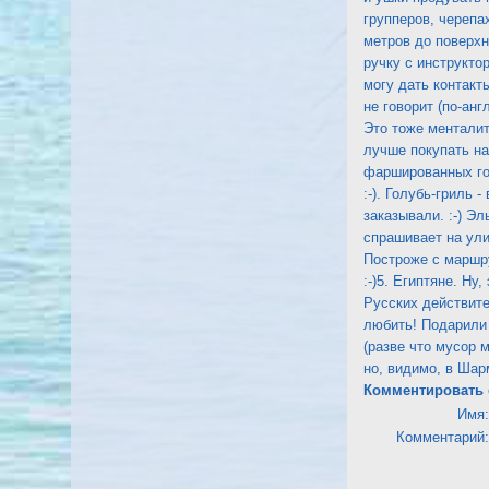
групперов, черепах
метров до поверхно
ручку с инструкто
могу дать контакты
не говорит (по-анг
Это тоже менталит
лучше покупать на 
фаршированных го
:-). Голубь-гриль 
заказывали. :-) Э
спрашивает на улиц
Построже с маршру
:-)5. Египтяне. Н
Русских действите
любить! Подарили 
(разве что мусор 
но, видимо, в Шар
Комментировать 
Имя:
Комментарий: