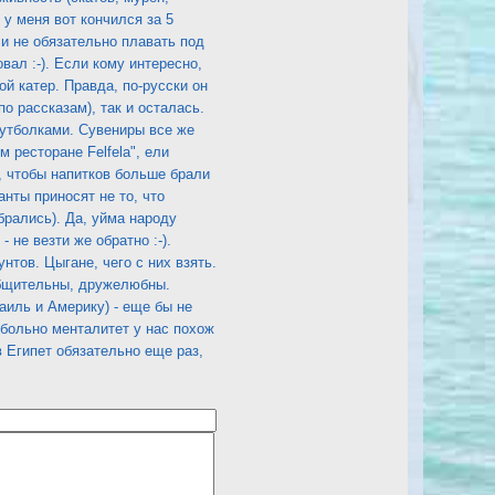
- у меня вот кончился за 5
, и не обязательно плавать под
вал :-). Если кому интересно,
ой катер. Правда, по-русски он
по рассказам), так и осталась.
 футболками. Сувениры все же
м ресторане Felfela", ели
, чтобы напитков больше брали
анты приносят не то, что
брались). Да, уйма народу
 не везти же обратно :-).
тов. Цыгане, чего с них взять.
 общительны, дружелюбны.
аиль и Америку) - еще бы не
 больно менталитет у нас похож
в Египет обязательно еще раз,