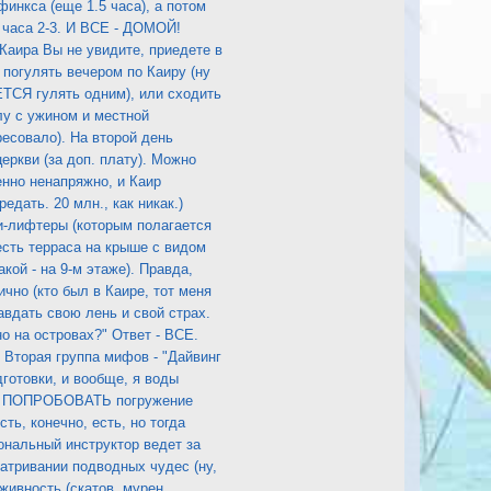
финкса (еще 1.5 часа), а потом
 часа 2-3. И ВСЕ - ДОМОЙ!
 Каира Вы не увидите, приедете в
 погулять вечером по Каиру (ну
ТСЯ гулять одним), или сходить
лу с ужином и местной
ресовало). На второй день
церкви (за доп. плату). Можно
нно ненапряжно, и Каир
едать. 20 млн., как никак.)
ои-лифтеры (которым полагается
 есть терраса на крыше с видом
кой - на 9-м этаже). Правда,
чно (кто был в Каире, тот меня
авдать свою лень и свой страх.
но на островах?" Ответ - ВСЕ.
 Вторая группа мифов - "Дайвинг
дготовки, и вообще, я воды
 Но ПОПРОБОВАТЬ погружение
ь, конечно, есть, но тогда
ональный инструктор ведет за
атривании подводных чудес (ну,
живность (скатов, мурен,