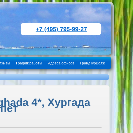
+7 (495) 795-99-27
тзывы
График работы
Адреса офисов
ГрандТурВояж
hada 4*, Хургада
ипет