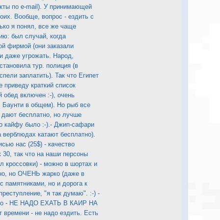
кты по e-mail). У принимающей
оих. Вообще, вопрос - ездить с
ко я понял, все же чаще
ию: был случай, когда
гой фирмой (они заказали
 и даже угрожать. Народ,
становила тур. полиция (в
спели заплатить). Так что Египет
е приведу краткий список
й обед включен :-), очень
, Баунти в общем). Но рыб все
 дают бесплатно, но лучше
о кайфу было :-).- Джип-сафари
на верблюдах катают бесплатно).
сью нас (25$) - качество
 30, так что на наши персоны
л кроссовки) - можно в шортах и
сно, но ОЧЕНЬ жарко (даже в
с памятниками, но и дорога к
реступление, "я так думаю". :-) -
орено - НЕ НАДО ЕХАТЬ В КАИР НА
т времени - не надо ездить. Есть