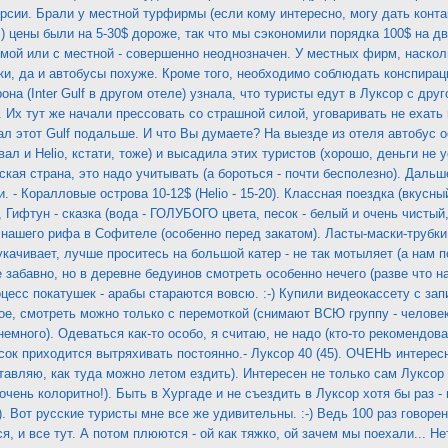
урсии. Брали у местной турфирмы (если кому интересно, могу дать конта
s) цены были на 5-30$ дороже, так что мы сэкономили порядка 100$ на дв
ой или с местной - совершенно неоднозначен. У местных фирм, насколь
и, да и автобусы похуже. Кроме того, необходимо соблюдать конспирац
на (Inter Gulf в другом отеле) узнала, что туристы едут в Луксор с дру
). Их тут же начали прессовать со страшной силой, уговаривать не ехать
ал этот Gulf подальше. И что Вы думаете? На выезде из отеля автобус о
ал и Helio, кстати, тоже) и высадила этих туристов (хорошо, деньги не у
ская страна, это надо учитывать (а бороться - почти бесполезно). Дальш
. - Коралловые острова 10-12$ (Helio - 15-20). Классная поездка (вкусны
 Гифтун - сказка (вода - ГОЛУБОГО цвета, песок - белый и очень чистый
нашего рифа в Софителе (особенно перед закатом). Ласты-маски-трубки
укачивает, лучше проситесь на большой катер - не так мотыляет (а нам п
пе забавно, но в деревне бедуинов смотреть особенно нечего (разве что 
цесс покатушек - арабы стараются вовсю. :-) Купили видеокассету с запи
ое, смотреть можно только с перемоткой (снимают ВСЮ группу - человек
емного). Одеваться как-то особо, я считаю, не надо (кто-то рекомендова
есок приходится вытряхивать постоянно.- Луксор 40 (45). ОЧЕНЬ интере
ставляю, как туда можно летом ездить). Интересен не только сам Луксор 
чень колоритно!). Быть в Хургаде и не съездить в Луксор хотя бы раз - п
0). Вот русские туристы мне все же удивительны. :-) Ведь 100 раз гов
я, и все тут. А потом плюются - ой как тяжко, ой зачем мы поехали... Не