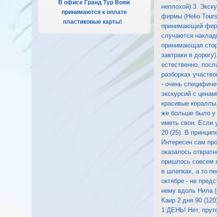
В офисе Гранд Тур Вояж
неплохой).3. Экск
принимаются к оплате
фирмы (Helio Tour
пластиковые карты!
.
принимающей фирм
случаются накладк
принимающая сторо
завтраки в дорогу
естественно, посл
разборках участвов
- очень специфиче
экскурсий с ценами
красивые кораллы,
же больше было у 
иметь свои. Если 
20 (25). В принци
Интересен сам про
оказалось отвратн
пришлось совсем н
в шлепках, а то п
октябре - не пред
нему вдоль Нила (о
Каир 2 дня 90 (12
1 ДЕНЬ! Нет, прутс