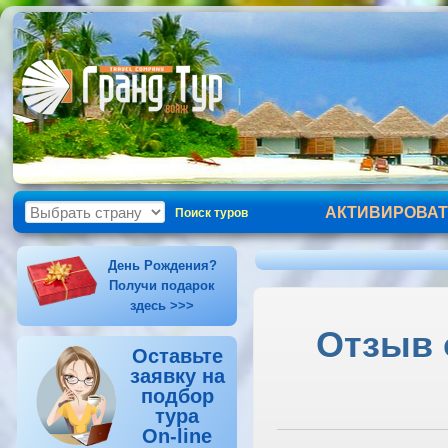
АКТИВИРОВАТ
Поиск туров
День Рождения?
Получи подарок
здесь >>>
Отзыв 
Оставьте
заявку на
подбор
тура
On-line