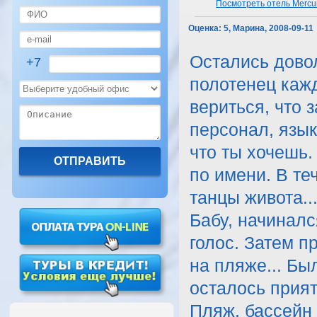
Посмотреть отель Mercu
Оценка:
5, Марина, 2008-09-11
Остались дово
+7
полотенец каж
вериться, что 
персонал, язы
что ты хочешь
по имени. В те
танцы живота..
Бабу, начинал
голос. Затем п
на пляже... Бы
осталось прият
Пляж, бассейн