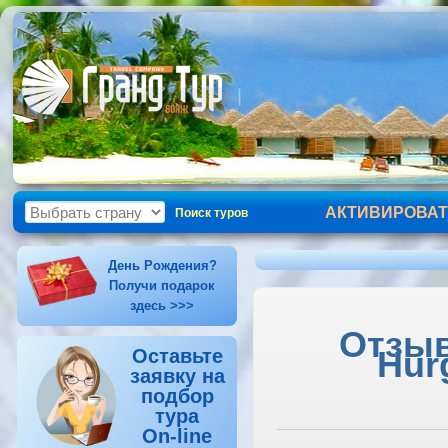
АКТИВИРОВАТ
Поиск туров
День Рождения?
Получи подарок
здесь >>>
Отзыв
Hur
Оставьте
заявку на
подбор
тура
On-line