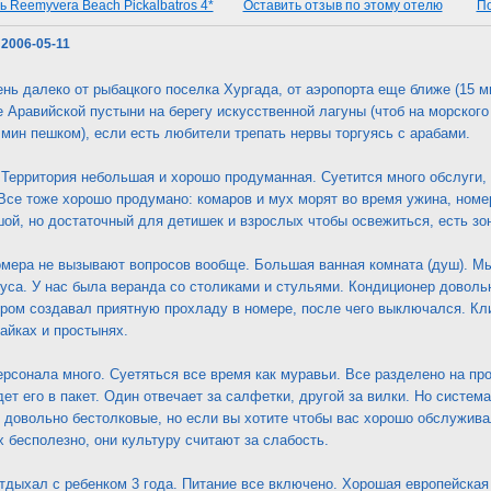
 Reemyvera Beach Pickalbatros 4*
Оставить отзыв по этому отелю
По
 2006-05-11
нь далеко от рыбацкого поселка Хургада, от аэропорта еще ближе (15 м
 Аравийской пустыни на берегу искусственной лагуны (чтоб на морского
 мин пешком), если есть любители трепать нервы торгуясь с арабами.
 Территория небольшая и хорошо продуманная. Суетится много обслуги,
Все тоже хорошо продумано: комаров и мух морят во время ужина, номе
й, но достаточный для детишек и взрослых чтобы освежиться, есть зон
омера не вызывают вопросов вообще. Большая ванная комната (душ). М
уса. У нас была веранда со столиками и стульями. Кондиционер довол
ром создавал приятную прохладу в номере, после чего выключался. Кли
айках и простынях.
ерсонала много. Суетяться все время как муравьи. Все разделено на про
ет его в пакет. Один отвечает за салфетки, другой за вилки. Но система
довольно бестолковые, но если вы хотите чтобы вас хорошо обслуживал
х бесполезно, они культуру считают за слабость.
тдыхал с ребенком 3 года. Питание все включено. Хорошая европейская