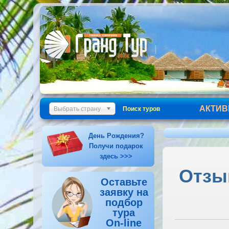
АКТИВ
Выбрать страну
Поиск туров
День Рождения?
Получи подарок
здесь >>>
Отзыв
Оставьте
заявку на
подбор
тура
On-line