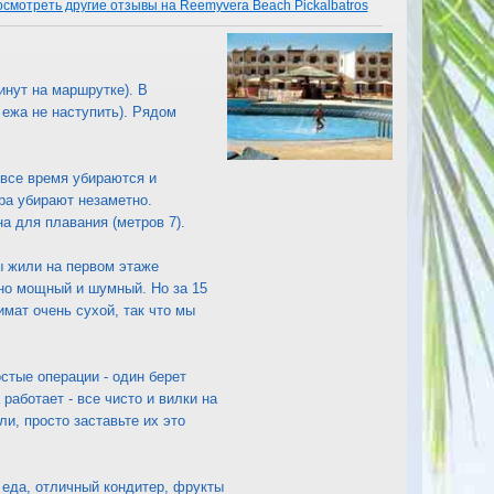
смотреть другие отзывы на Reemyvera Beach Pickalbatros
инут на маршрутке). В
 ежа не наступить). Рядом
 все время убираются и
ра убирают незаметно.
а для плавания (метров 7).
ы жили на первом этаже
ьно мощный и шумный. Но за 15
мат очень сухой, так что мы
стые операции - один берет
 работает - все чисто и вилки на
и, просто заставьте их это
 еда, отличный кондитер, фрукты