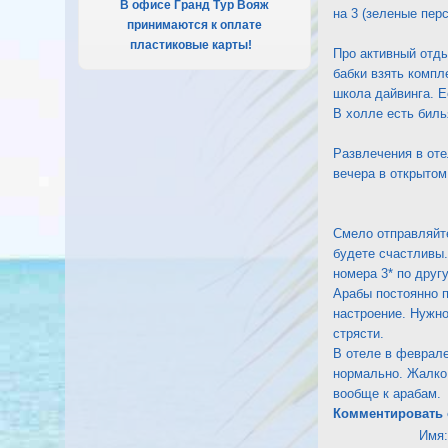
В офисе Гранд Тур Вояж
на 3 (зеленые пер
принимаются к оплате
пластиковые карты!
.
Про активный отды
бабки взять компл
школа дайвинга. Е
В холле есть билья
Развлечения в оте
вечера в открытом
Смело отправляйте
будете счастливы.
номера 3* по друг
Арабы постоянно п
настроение. Нужно
стрясти.
В отеле в феврале
нормально. Жалко 
вообще к арабам.
Комментировать 
Имя: