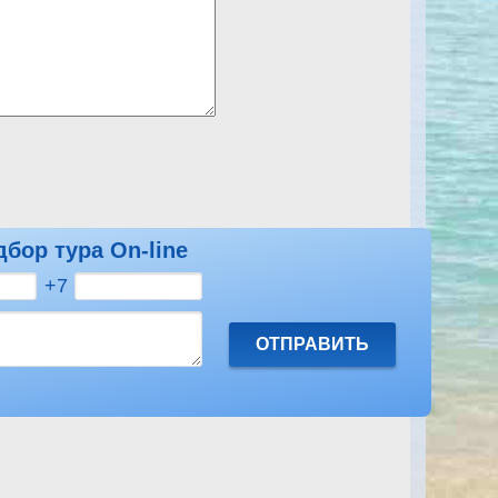
дбор тура On-line
смотреть другие отзывы на Reemyvera Beach Pickalbatros
+7