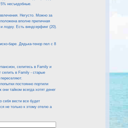
, 5% несъедобные.
звлечения. Негусто. Можно за
расположена вполне приличная
и лодку. Есть виндсерфинг (20).
ско-баре. Дядька-тенор пел с 8
пансион, селитесь в Family и
 селить в Family - старые
е переселяют.
 попытки постоянно портили
 они тайком всегда хотят денег
о себя вести все будет
ся не только к этому отелю а