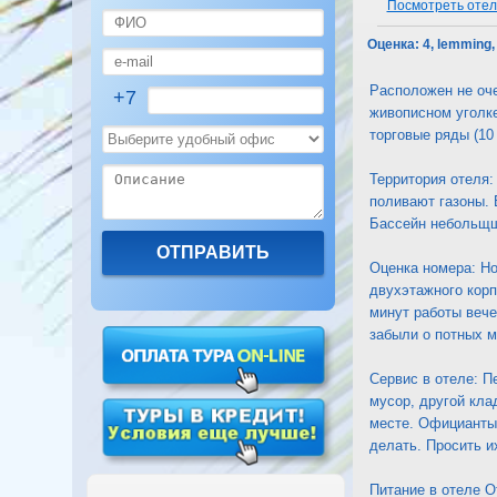
Посмотреть отель
Оценка:
4, lemming,
Расположен не оче
+7
живописном уголке
торговые ряды (10
Территория отеля:
поливают газоны. 
Бассейн небольщшо
Оценка номера: Н
двухэтажного корп
минут работы вече
забыли о потных м
Сервис в отеле: П
мусор, другой клад
месте. Официанты 
делать. Просить и
Питание в отеле О