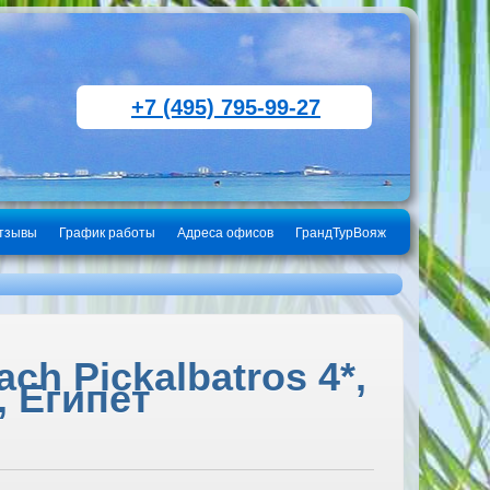
+7 (495) 795-99-27
тзывы
График работы
Адреса офисов
ГрандТурВояж
h Pickalbatros 4*,
, Египет