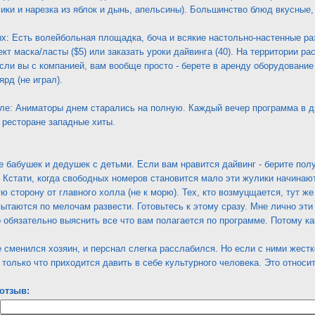
сики и нарезка из яблок и дынь, апельсины). Большинство блюд вкусные
х: Есть волейбольная площадка, боча и всякие настольно-настенные ра
ект маска/ласты ($5) или заказать уроки дайвинга (40). На территории 
сли вы с компанией, вам вообще просто - берете в аренду оборудование 
рд (не играл).
ле: Аниматоры днем старались на полную. Каждый вечер программа в ди
 ресторане западные хиты.
 бабушек и дедушек с детьми. Если вам нравится дайвинг - берите полу
 Кстати, когда свободных номеров становится мало эти жулики начинают
ую сторону от главного холла (не к морю). Тех, кто возмуцщается, тут ж
ытаются по мелочам развести. Готовьтесь к этому сразу. Мне лично эти
 обязательно выяснить все что вам полагается по программе. Потому как
 сменился хозяин, и перснал слегка расслабился. Но если с ними жестк
только что приходится давить в себе культурного человека. Это относит
отзыв: