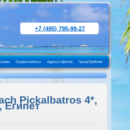
+7 (495) 795-99-27
тзывы
График работы
Адреса офисов
ГрандТурВояж
h Pickalbatros 4*,
, Египет