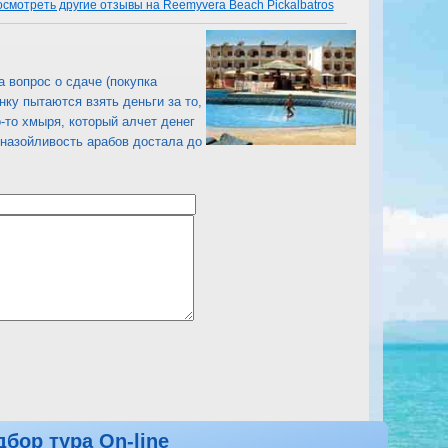
смотреть другие отзывы на Reemyvera Beach Pickalbatros
 вопрос о сдаче (покупка
ку пытаются взять деньги за то,
-то хмыря, который алчет денег
 назойливость арабов достала до
дбор тура On-line
смотреть другие отзывы на Reemyvera Beach Pickalbatros