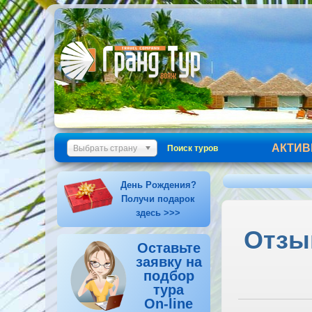
АКТИВ
Выбрать страну
Поиск туров
День Рождения?
Получи подарок
здесь >>>
Отзыв
Оставьте
заявку на
подбор
тура
On-line