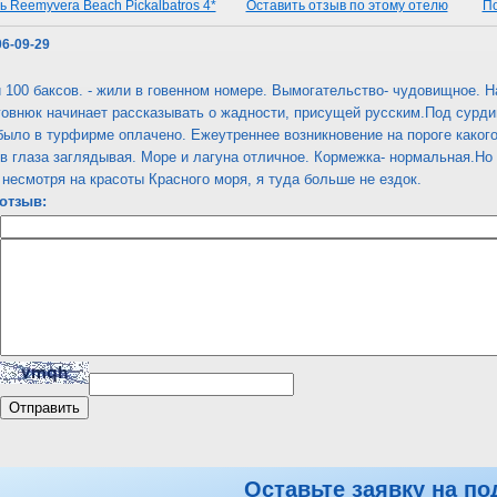
 Reemyvera Beach Pickalbatros 4*
Оставить отзыв по этому отелю
По
06-09-29
 100 баксов. - жили в говенном номере. Вымогательство- чудовищное. На
говнюк начинает рассказывать о жадности, присущей русским.Под сурдин
было в турфирме оплачено. Ежеутреннее возникновение на пороге какого
, в глаза заглядывая. Море и лагуна отличное. Кормежка- нормальная.Но
о несмотря на красоты Красного моря, я туда больше не ездок.
отзыв:
Оставьте заявку на по
 Reemyvera Beach Pickalbatros 4*
Оставить отзыв по этому отелю
По