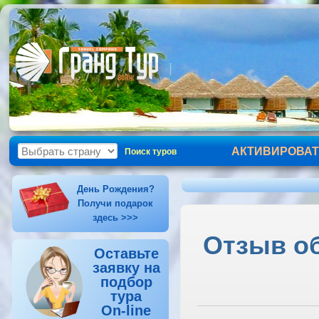
АКТИВИРОВАТ
Поиск туров
День Рождения?
Получи подарок
здесь >>>
Отзыв об
Оставьте
заявку на
подбор
тура
On-line