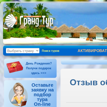
АКТИВИРОВАТ
Поиск туров
День Рождения?
Получи подарок
здесь >>>
Отзыв об
Оставьте
заявку на
подбор
тура
On-line