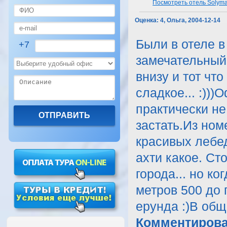
Посмотреть отель Solymar
Оценка:
4, Ольга, 2004-12-14
Были в отеле в
+7
замечательный.
внизу и тот чт
сладкое... :))
практически не
застать.Из ном
красивых лебе
ахти какое. Ст
города... но к
метров 500 до п
ерунда :)В общ
Комментирова