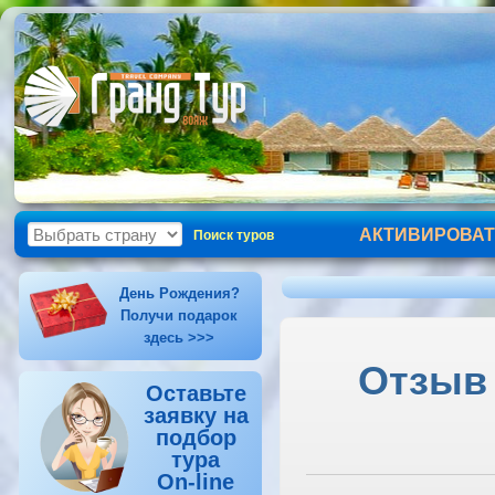
АКТИВИРОВАТ
Поиск туров
День Рождения?
Получи подарок
здесь >>>
Отзыв 
Оставьте
заявку на
подбор
тура
On-line