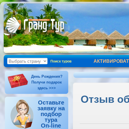
АКТИВИРОВАТ
Поиск туров
День Рождения?
Получи подарок
здесь >>>
Отзыв об 
Оставьте
заявку на
подбор
тура
On-line