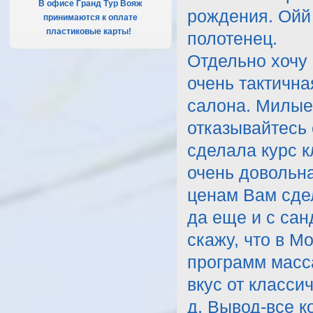
В офисе Гранд Тур Вояж
рождения. Ойй 
принимаются к оплате
пластиковые карты!
.
полотенец.
Отдельно хочу
очень тактична
салона. Милые 
отказывайтесь 
сделала курс к
очень довольн
ценам Вам сдел
да еще и с са
скажу, что в М
программ масс
вкус от класси
д. Вывод-все к