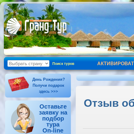
АКТИВИРОВАТ
Поиск туров
День Рождения?
Получи подарок
здесь >>>
Отзыв об 
Оставьте
заявку на
подбор
тура
On-line