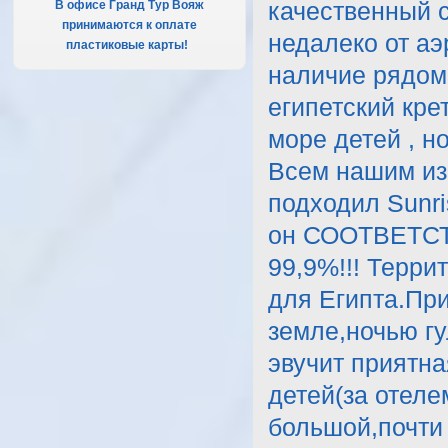
В офисе Гранд Тур Вояж
качественный 
принимаются к оплате
недалеко от аэ
пластиковые карты!
.
наличие рядом
египетский кре
море детей , н
Всем нашим из
подходил Sunri
он СООТВЕТС
99,9%!!! Терри
для Египта.Пр
земле,ночью гу
эвучит приятн
детей(за отел
большой,почти