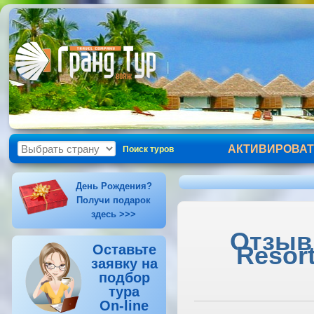
АКТИВИРОВАТ
Поиск туров
День Рождения?
Получи подарок
здесь >>>
Отзыв 
Resort
Оставьте
заявку на
подбор
тура
On-line