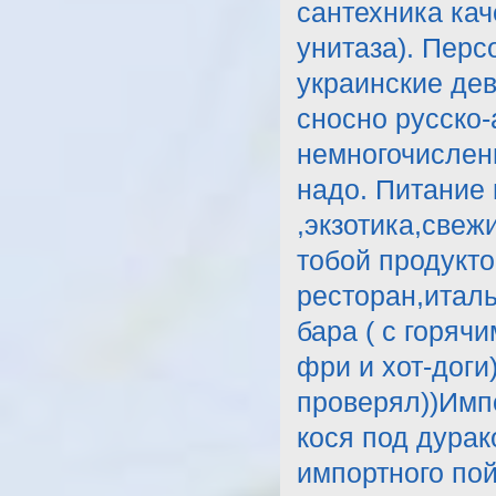
сантехника ка
унитаза). Пер
украинские де
сносно русско-
немногочисленн
надо. Питание 
,экзотика,свеж
тобой продукто
ресторан,италь
бара ( с горяч
фри и хот-доги
проверял))Имп
кося под дурак
импортного по