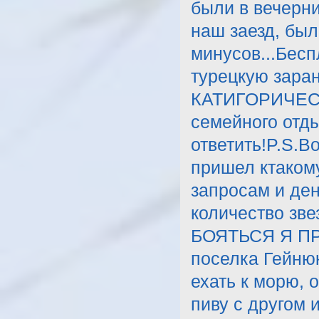
были в вечерни
наш заезд, был
минусов...Бес
турецкую заран
КАТИГОРИЧЕСКИ
семейного отд
ответить!P.S.В
пришел ктаком
запросам и ден
количество зв
БОЯТЬСЯ Я ПРИ
поселка Гейню
ехать к морю, 
пиву с другом 