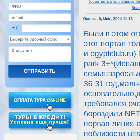
Посмотреть отель Sunrise Se
Spa 
Оценка:
5, klein, 2004-11-13
+7
Были в этом оте
этот портал то
и egyptclub.ru)
park 3+*(Испан
семья:взрослые
36-31 год,маль
основательно,д
требовался оч
бороздили NET
первая линия-а
поблизости-ult