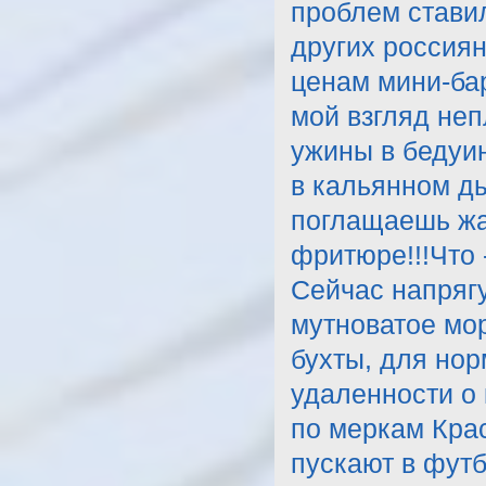
проблем ставил
других россиян
ценам мини-бар
мой взгляд не
ужины в бедуи
в кальянном ды
поглащаешь жа
фритюре!!!Что 
Сейчас напрягу
мутноватое мор
бухты, для нор
удаленности о 
по меркам Крас
пускают в футб