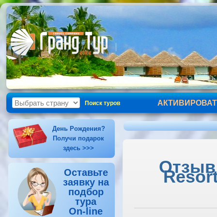
АКТИВИРОВАТ
Поиск туров
День Рождения?
Получи подарок
здесь >>>
Отзыв 
Resort
Оставьте
заявку на
подбор
тура
On-line