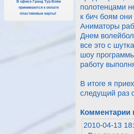
В офисе Гранд Тур Вояж
полотенцами не
принимаются к оплате
пластиковые карты!
.
к бич боям они
Аниматоры рабо
Днем волейбол,
все это с шутк
шоу программы
работу выполня
В итоге я при
следущий раз о
Комментарии к
2010-04-13 18