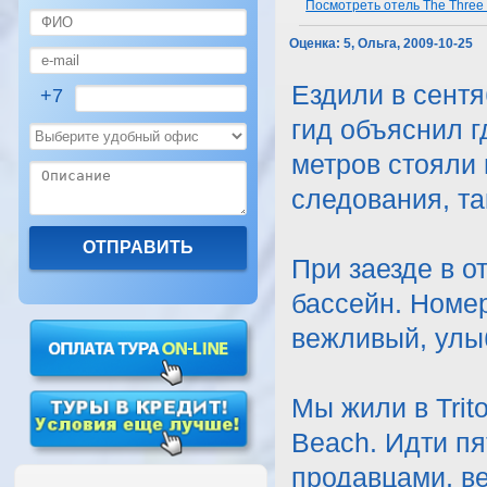
Посмотреть отель The Three C
Оценка:
5, Ольга, 2009-10-25
Ездили в сентя
+7
гид объяснил г
метров стояли
следования, та
При заезде в о
бассейн. Номе
вежливый, улы
Мы жили в Trito
Beach. Идти пя
продавцами, в