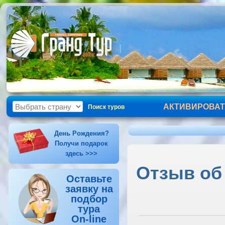
АКТИВИРОВАТ
Поиск туров
День Рождения?
Получи подарок
здесь >>>
Отзыв об 
Оставьте
заявку на
подбор
тура
On-line