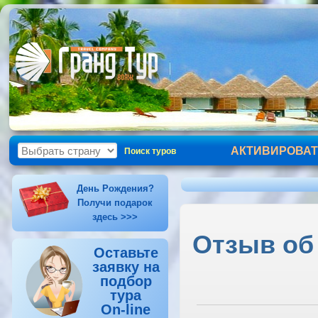
АКТИВИРОВАТ
Поиск туров
День Рождения?
Получи подарок
здесь >>>
Отзыв об 
Оставьте
заявку на
подбор
тура
On-line