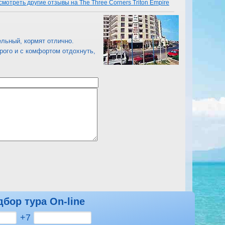
смотреть другие отзывы на The Three Corners Triton Empire
льный, кормят отлично.
рого и с комфортом отдохнуть,
дбор тура On-line
смотреть другие отзывы на The Three Corners Triton Empire
+7