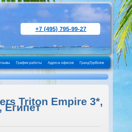
+7 (495) 795-99-27
тзывы
График работы
Адреса офисов
ГрандТурВояж
rs Triton Empire 3*,
, Египет