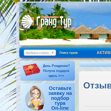
АКТИВ
Выбрать страну
Поиск туров
День Рождения?
Получи подарок
здесь >>>
Отзыв 
Оставьте
заявку на
подбор
тура
On-line