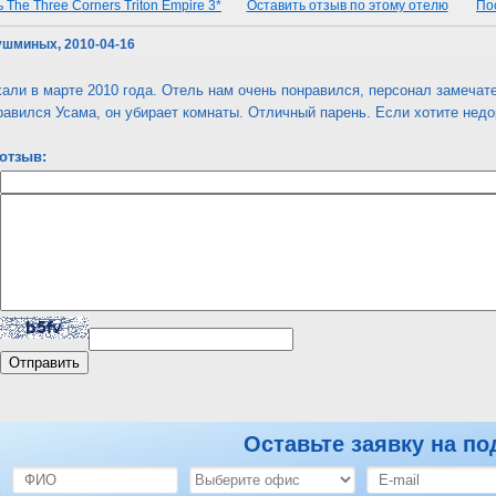
The Three Corners Triton Empire 3*
Оставить отзыв по этому отелю
По
ушминых, 2010-04-16
ли в марте 2010 года. Отель нам очень понравился, персонал замечате
авился Усама, он убирает комнаты. Отличный парень. Если хотите недо
отзыв:
Оставьте заявку на по
The Three Corners Triton Empire 3*
Оставить отзыв по этому отелю
По