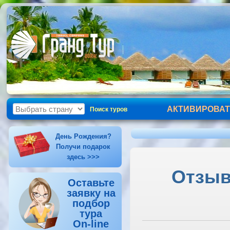
АКТИВИРОВАТ
Поиск туров
День Рождения?
Получи подарок
здесь >>>
Отзыв 
Оставьте
заявку на
подбор
тура
On-line