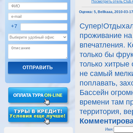
Посмотреть отель Club A
Оценка:
5, Bellkaaa, 2010-03-1
Супер!Отдыхали
+7
проживание на 
впечатления. К
только бы фру
только хитрые 
не самый мелк
поплавать, зах
Бассейн огромн
времени там пр
территория, ве
Комментирова
Имя: