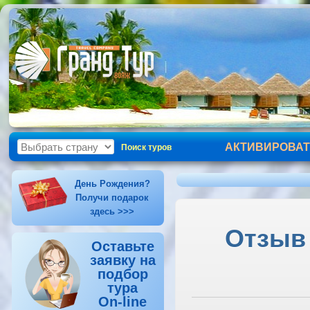
АКТИВИРОВАТ
Поиск туров
День Рождения?
Получи подарок
здесь >>>
Отзыв 
Оставьте
заявку на
подбор
тура
On-line