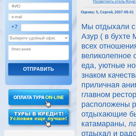
Посмотреть отель Royal 
Оценка:
5, Сергей, 2007-06-01
Мы отдыхали с 1
+7
Азур ( в бухте
всех отношения
великолепное 
еда, уютные но
знаком качеств
приличная ани
главном рестор
расположены р
отдыхающие был
катамараны, ла
отдыхал и рад