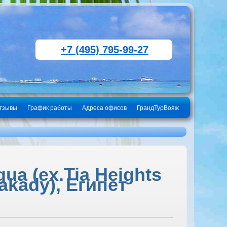
+7 (495) 795-99-27
тзывы
График работы
Адреса офисов
ГрандТурВояж
ua (ex.Tia Heights
akady), Египет