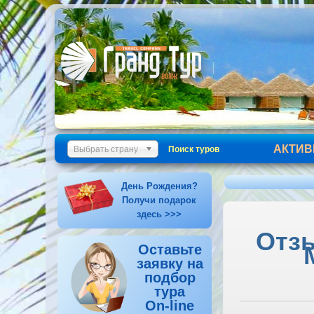
АКТИВ
Выбрать страну
Поиск туров
День Рождения?
Получи подарок
здесь >>>
Отзы
Оставьте
заявку на
подбор
тура
On-line