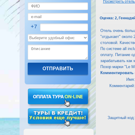
Посмотреть отель T
Оценка:
2, Геннадий
+7
Отель очень больш
"отдыхает" около 
столовой. Качеств
По системе all inc
оплату. Питание о
зарабатывать как 
Позор марки "Le Me
Комментировать 
Имя:
Комментарий:
Защитный код: