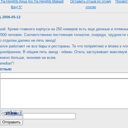
ia Heights Aqua (ex.Tia Heights Makadi
Оставить отзыв по этому
Посмотр
Bay) 5*
отелю
, 2006-05-12
ой. Кроме главного корпуса на 250 номеров есть еще дюнные и пляжные
2000 человек. Соответственно постоянная толкатня, очереди, трудности 
о отделки далеко не пять звезд!
lusive работают не все бары и рестораны. Те что поприятнее и ближе к п
днообразное. В общем пять звезд - обман. Отель заслуживает максимум
можно больше, экономя на всем.
redian"!
отзыв: