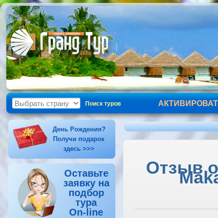
АКТИВИРОВАТ
Поиск туров
День Рождения?
Получи подарок
здесь >>>
Отзыв об
Maka
Оставьте
заявку на
подбор
тура
On-line