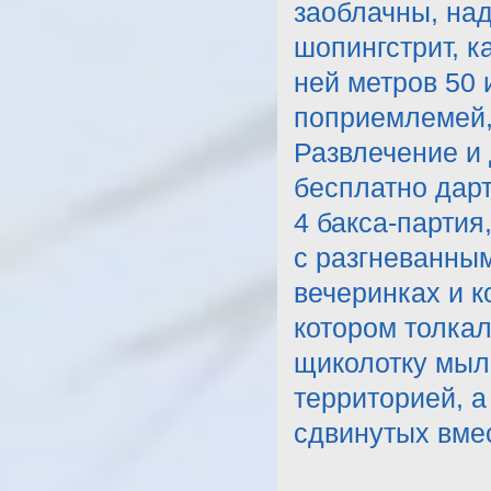
заоблачны, над
шопингстрит, к
ней метров 50 
поприемлемей, 
Развлечение и 
бесплатно дарт
4 бакса-партия
с разгневанны
вечеринках и к
котором толка
щиколотку мыл
территорией, а
сдвинутых вмес