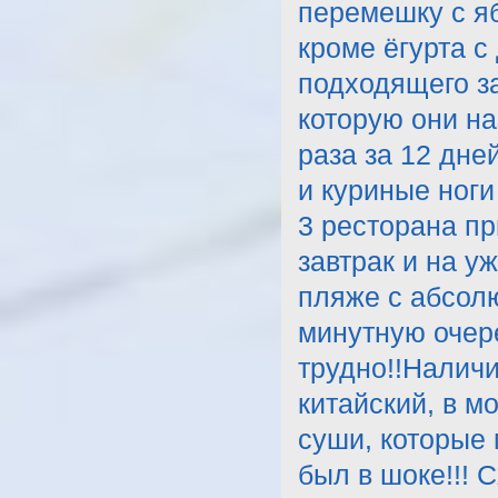
перемешку с яб
кроме ёгурта с
подходящего за
которую они на
раза за 12 дне
и куриные ноги
3 ресторана пр
завтрак и на у
пляже с абсол
минутную очере
трудно!!Наличи
китайский, в м
суши, которые 
был в шоке!!! 