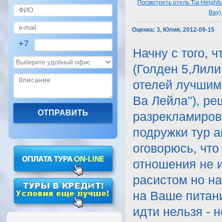
Посмотреть отель Tia Heights 
Bay)
Оценка:
3, Юлия, 2012-09-15
+7
Начну с того, ч
(Голден 5,Лили
отелей лучшим 
Ва Лейла"), ре
разрекламирова
подружки тур а
оговорюсь, что
отношения не 
расистом но на
на Ваше питани
идти нельзя - 