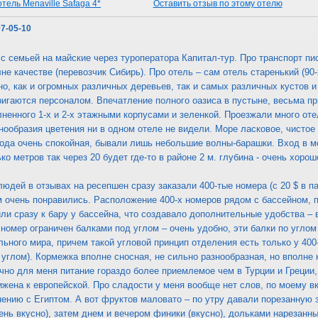
тель Menaville Safaga 4*
Оставить отзыв по этому отелю
07-05-10
с семьей на майские через туроператора Капитал-тур. Про транспорт пис
не качестве (перевозчик Сибирь). Про отель – сам отель старенький (90-
но, как и огромных различных деревьев, так и самых различных кустов и
игаются персоналом. Впечатление полного оазиса в пустыне, весьма пр
олненного 1-х и 2-х этажными корпусами и зеленкой. Проезжали много оте
нообразия цветения ни в одном отеле не видели. Море ласковое, чистое
вода очень спокойная, бывали лишь небольшие волны-барашки. Вход в м
ко метров так через 20 будет где-то в районе 2 м. глубина - очень хоро
людей в отзывах на ресепшен сразу заказали 400-тые номера (с 20 $ в п
м очень понравились. Расположение 400-х номеров рядом с бассейном, 
ли сразу к бару у бассейна, что создавало дополнительные удобства –
 номер ограничен балками под углом – очень удобно, эти балки по угло
льного мира, причем такой угловой принцип отделения есть только у 400
углом). Кормежка вполне сносная, не сильно разнообразная, но вполне
но для меня питание гораздо более приемлемое чем в Турции и Греции, 
жена к европейской. Про сладости у меня вообще нет слов, по моему вк
ению с Египтом. А вот фруктов маловато – по утру давали порезанную 
ень вкусно), затем днем и вечером финики (вкусно), дольками нарезанн