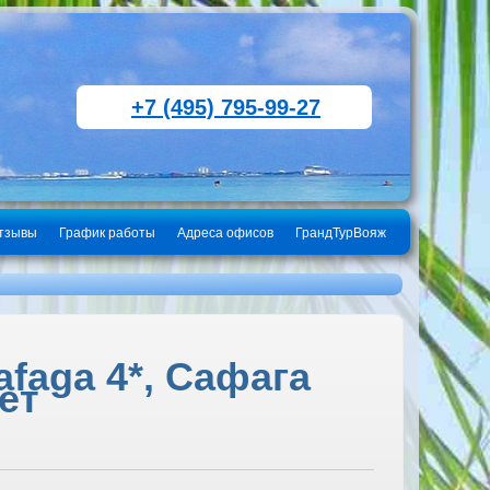
+7 (495) 795-99-27
тзывы
График работы
Адреса офисов
ГрандТурВояж
afaga 4*, Сафага
пет