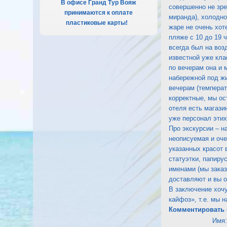
В офисе Гранд Тур Вояж
совершенно не зре
принимаются к оплате
миранда), холодно
пластиковые карты!
.
жаре не очень хот
пляже с 10 до 19 
всегда был на воз
известной уже кла
по вечерам она и 
набережной под жи
вечерам (темпера
корректные, мы ос
отеля есть магази
уже персонал этих
Про экскурсии – н
неописуемая и оче
указанных красот 
статуэтки, папиру
именами (мы заказ
доставляют и вы о
В заключение хочу
кайфоз», т.е. мы 
Комментировать 
Имя: