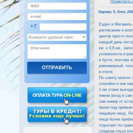
Посмотреть о
Оценка:
5, Олег, 20
Ездил в Мегавиль 
+7
расписанию и впол
цветов просто пол
каждый день постр
км. х 0,8 км., зап
ухоженности и раз
в бухте, поэтому 
равномерный, толь
в отеле.
По совету многих 
спокойно и они на
1-ом этаже выходи
пивом (вход в сам
сам номер от оста
балки под прямым 
пищевую нишу. Лич
пища более прибли
отдыхают по сравн
сладком соусе (оч