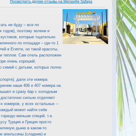
Посмотреть другие отзывы на Menaville Safaga
ать не буду – все по
х годов), поэтому зелени и
 кустиков, которые тщательно
иличного по площади – где-то 1
лей в Египте, но такой красоты,
 и теплое. Сам отель расположен
оре очень хороший,
шо семей с детьми, которых полно
аспорте), дали эти номера
причем наши 406 и 407 номера на
 вышел и сразу бар с холодным
м достаточно сильно отделяют
-х номеров, у всех остальных –
 каждый может найти себе
гораздо меньше специй, т.е.
усу Турция и Греция просто
зеленую дыню в каком-то
ые апельсины (сладкие) и