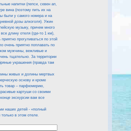
ьные напитки (пепси, севен ап,
ре вина (поэтому пить их на
ры были у самого номера и на
дневной дозы алкоголя). Ужин
опейскую музыку, причем много
все длину отеля (где-то 1 км),
 приятно прогуливаться по этой
о очень приятно поплавать по
иком мужчины, вежливые и
очень тщательно. За территории
бряные украшения (правда там
долины живых и долины мертвых
мерческую основу и кроме
ить товар – парфюмерию,
 красивые картуши со своими
 конце экскурсии вам все
ми наших детей - «полный
 только в этом отеле.