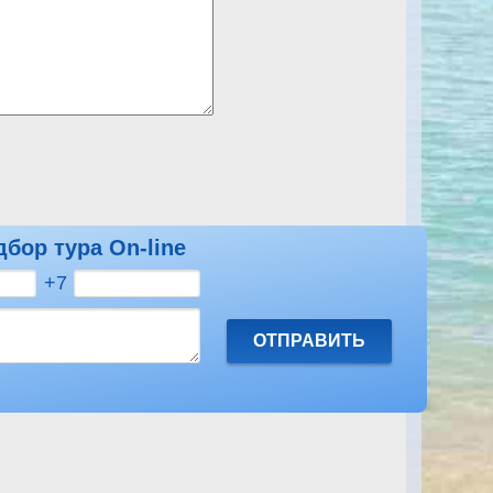
дбор тура On-line
Посмотреть другие отзывы на Menaville Safaga
+7