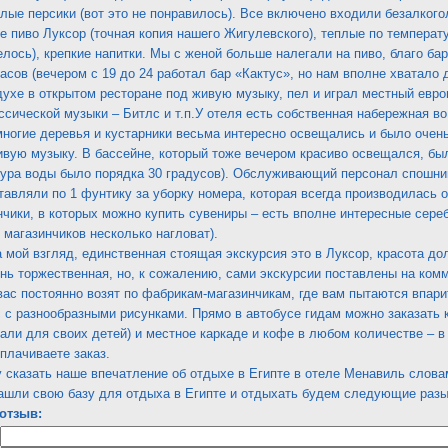
лые персики (вот это не понравилось). Все включено входили безалкогол
е пиво Луксор (точная копия нашего Жигулевского), теплые по температу
елось), крепкие напитки. Мы с женой больше налегали на пиво, благо ба
часов (вечером с 19 до 24 работал бар «Кактус», но нам вполне хватало 
духе в открытом ресторане под живую музыку, пел и играл местный евр
ссической музыки – Битлс и т.п.У отеля есть собственная набережная во 
многие деревья и кустарники весьма интересно освещались и было очень
вую музыку. В бассейне, который тоже вечером красиво освещался, был
тура воды было порядка 30 градусов). Обслуживающий персонал спошн
тавляли по 1 фунтику за уборку номера, которая всегда производилась 
нчики, в которых можно купить сувениры – есть вполне интересные сере
 магазинчиков несколько нагловат).
а мой взгляд, единственная стоящая экскурсия это в Луксор, красота 
нь торжественная, но, к сожалению, сами экскурсии поставлены на ком
вас постоянно возят по фабрикам-магазинчикам, где вам пытаются впар
с с разнообразными рисунками. Прямо в автобусе гидам можно заказать
али для своих детей) и местное каркаде и кофе в любом количестве – в
плачиваете заказ.
 сказать наше впечатление об отдыхе в Египте в отеле Менавиль слова
нашли свою базу для отдыха в Египте и отдыхать будем следующие разы
отзыв: