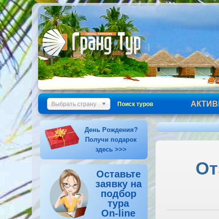
АКТИВ
Выбрать страну
Поиск туров
День Рождения?
Получи подарок
здесь >>>
От
Оставьте
заявку на
подбор
тура
On-line