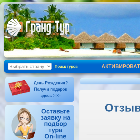
АКТИВИРОВАТ
Поиск туров
День Рождения?
Получи подарок
здесь >>>
Отзыв 
Оставьте
заявку на
подбор
тура
On-line