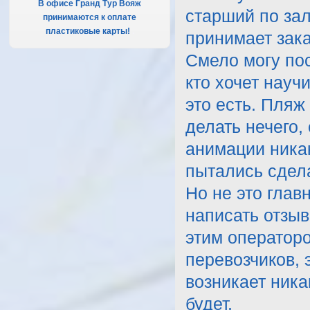
В офисе Гранд Тур Вояж
старший по зал
принимаются к оплате
пластиковые карты!
.
принимает зака
Смело могу пос
кто хочет науч
это есть. Пляж
делать нечего,
анимации никак
пытались сдел
Но не это глав
написать отз
этим оператор
перевозчиков, 
возникает ника
будет.