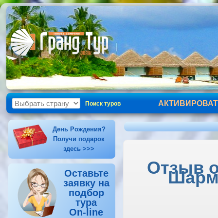
АКТИВИРОВАТ
Поиск туров
День Рождения?
Получи подарок
здесь >>>
Отзыв о
Шарм-
Оставьте
заявку на
подбор
тура
On-line