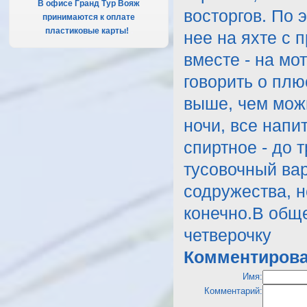
В офисе Гранд Тур Вояж
восторгов. По 
принимаются к оплате
пластиковые карты!
.
нее на яхте с 
вместе - на мо
говорить о плю
выше, чем мож
ночи, все напи
спиртное - до т
тусовочный вар
содружества, н
конечно.В общ
четверочку
Комментирова
Имя:
Комментарий: