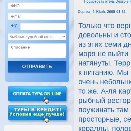
Посмотреть отель Dessole R
Оценка:
4, Klark, 2005-01-31
Только что вер
+7
довольны и сто
из этих семи д
моря не выйти 
натянуты. Терр
к питанию. Мы 
очень небольшо
то же. А-ля ка
рыбный рестор
поужинать там 
просторные, се
кораллы, полов